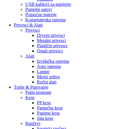
USB kablovi za punjenje
Pametni satovi
Pomoćne baterije
Kompjuterska oprema
Privesci & Alati
Privesci
Drveni privesci
Metalni privesci
Plastični privesci
Ostali privesci
Alati
Izviđačka oprema
Auto oprema
Lampe
Merni pribor
Ručni alati
Torbe & Putovanje
Putni program
Kese
PP kese
Pamučne kese
Papirne kese
Juta kese
Rančevi
Sportski rančevi