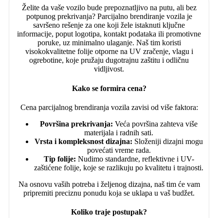
Želite da vaše vozilo bude prepoznatljivo na putu, ali bez
potpunog prekrivanja? Parcijalno brendiranje vozila je
savršeno rešenje za one koji žele istaknuti ključne
informacije, poput logotipa, kontakt podataka ili promotivne
poruke, uz minimalno ulaganje. Naš tim koristi
visokokvalitetne folije otporne na UV zračenje, vlagu i
ogrebotine, koje pružaju dugotrajnu zaštitu i odličnu
vidljivost.
Kako se formira cena?
Cena parcijalnog brendiranja vozila zavisi od više faktora:
Površina prekrivanja:
Veća površina zahteva više
materijala i radnih sati.
Vrsta i kompleksnost dizajna:
Složeniji dizajni mogu
povećati vreme rada.
Tip folije:
Nudimo standardne, reflektivne i UV-
zaštićene folije, koje se razlikuju po kvalitetu i trajnosti.
Na osnovu vaših potreba i željenog dizajna, naš tim će vam
pripremiti preciznu ponudu koja se uklapa u vaš budžet.
Koliko traje postupak?