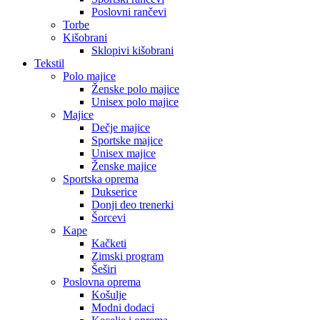
Poslovni rančevi
Torbe
Kišobrani
Sklopivi kišobrani
Tekstil
Polo majice
Ženske polo majice
Unisex polo majice
Majice
Dečje majice
Sportske majice
Unisex majice
Ženske majice
Sportska oprema
Dukserice
Donji deo trenerki
Šorcevi
Kape
Kačketi
Zimski program
Šeširi
Poslovna oprema
Košulje
Modni dodaci