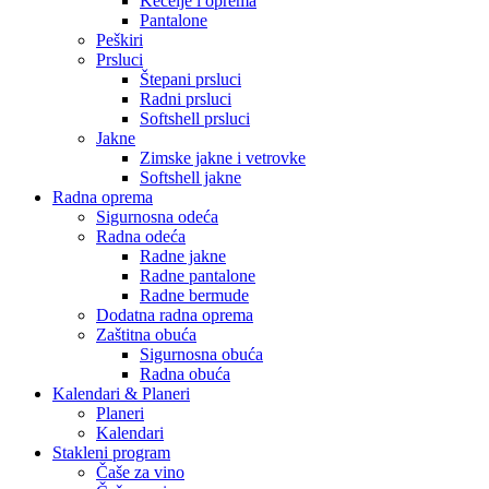
Kecelje i oprema
Pantalone
Peškiri
Prsluci
Štepani prsluci
Radni prsluci
Softshell prsluci
Jakne
Zimske jakne i vetrovke
Softshell jakne
Radna oprema
Sigurnosna odeća
Radna odeća
Radne jakne
Radne pantalone
Radne bermude
Dodatna radna oprema
Zaštitna obuća
Sigurnosna obuća
Radna obuća
Kalendari & Planeri
Planeri
Kalendari
Stakleni program
Čaše za vino