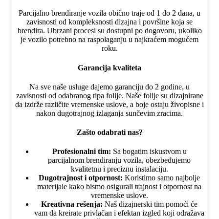
Parcijalno brendiranje vozila obično traje od 1 do 2 dana, u
zavisnosti od kompleksnosti dizajna i površine koja se
brendira. Ubrzani procesi su dostupni po dogovoru, ukoliko
je vozilo potrebno na raspolaganju u najkraćem mogućem
roku.
Garancija kvaliteta
Na sve naše usluge dajemo garanciju do 2 godine, u
zavisnosti od odabranog tipa folije. Naše folije su dizajnirane
da izdrže različite vremenske uslove, a boje ostaju živopisne i
nakon dugotrajnog izlaganja sunčevim zracima.
Zašto odabrati nas?
Profesionalni tim:
Sa bogatim iskustvom u
parcijalnom brendiranju vozila, obezbeđujemo
kvalitetnu i preciznu instalaciju.
Dugotrajnost i otpornost:
Koristimo samo najbolje
materijale kako bismo osigurali trajnost i otpornost na
vremenske uslove.
Kreativna rešenja:
Naš dizajnerski tim pomoći će
vam da kreirate privlačan i efektan izgled koji odražava