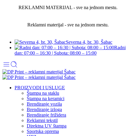
REKLAMNI MATERIJAL - sve na jednom mestu.
Reklamni materijal - sve na jednom mestu.
Severna 4, br. 30, Šabac
Radni
dan: 07:00 – 16:30 | Subota: 08:00 – 15:00
PROIZVODI I USLUGE
Štampa na staklu
Štampa na keramici
Brendiranje vozila
Brendiranje izloga
Brendiranje frižidera
Reklamni tekstil
Direktna UV štampa
Sportska oprema