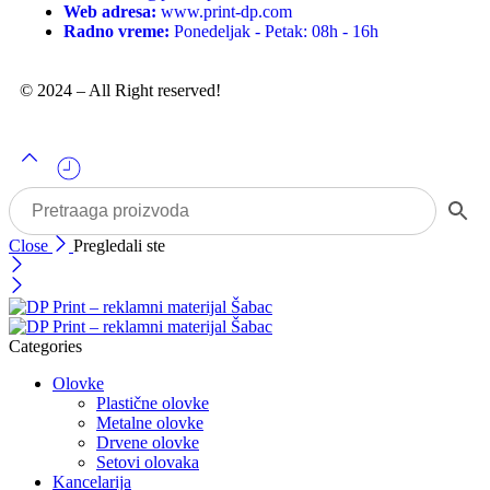
Web adresa:
www.print-dp.com
Radno vreme:
Ponedeljak - Petak: 08h - 16h
© 2024 – All Right reserved!
Close
Pregledali ste
Categories
Olovke
Plastične olovke
Metalne olovke
Drvene olovke
Setovi olovaka
Kancelarija