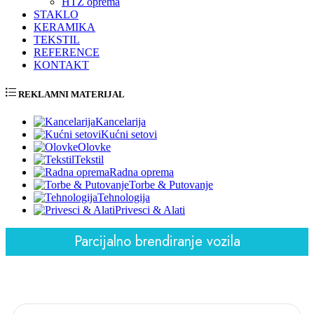
HTZ oprema
STAKLO
KERAMIKA
TEKSTIL
REFERENCE
KONTAKT
REKLAMNI MATERIJAL
Kancelarija
Kućni setovi
Olovke
Tekstil
Radna oprema
Torbe & Putovanje
Tehnologija
Privesci & Alati
Parcijalno brendiranje vozila