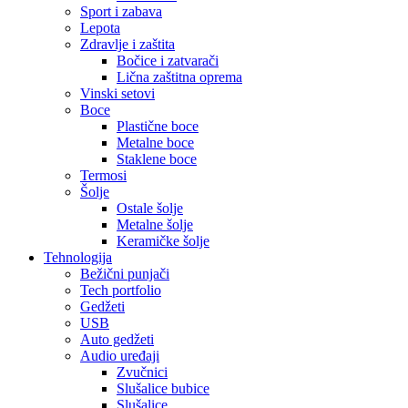
Sport i zabava
Lepota
Zdravlje i zaštita
Bočice i zatvarači
Lična zaštitna oprema
Vinski setovi
Boce
Plastične boce
Metalne boce
Staklene boce
Termosi
Šolje
Ostale šolje
Metalne šolje
Keramičke šolje
Tehnologija
Bežični punjači
Tech portfolio
Gedžeti
USB
Auto gedžeti
Audio uređaji
Zvučnici
Slušalice bubice
Slušalice