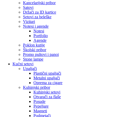
Kancelarijski pribor
Satovi
Držači za ID kartice
Setovi za beleške
Vizitari
Notesi i agende
Notesi
Portfolio
Agende
Poklon kutije
Školski pribor
Promo pultovi i panoi
Stone lampe
Kućni setovi
Upaljači
Plastični upaljači
Metalni upaljači
Oprema za cigare
Kuhinjski pribor
Kuhinjski setovi
Otvarači za flaše
Posude
Pepeljare
Magneti
Podmetači