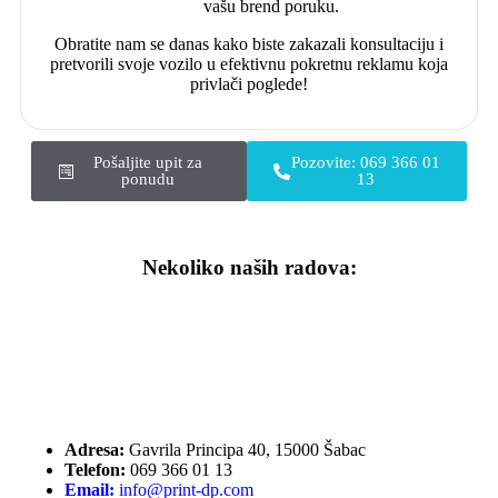
vašu brend poruku.
Obratite nam se danas kako biste zakazali konsultaciju i
pretvorili svoje vozilo u efektivnu pokretnu reklamu koja
privlači poglede!
Pošaljite upit za
Pozovite: 069 366 01
ponudu
13
Nekoliko naših radova:
Adresa:
Gavrila Principa 40, 15000 Šabac
Telefon:
069 366 01 13
Email:
info@print-dp.com