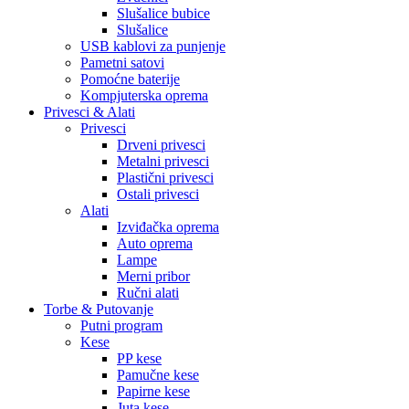
Slušalice bubice
Slušalice
USB kablovi za punjenje
Pametni satovi
Pomoćne baterije
Kompjuterska oprema
Privesci & Alati
Privesci
Drveni privesci
Metalni privesci
Plastični privesci
Ostali privesci
Alati
Izviđačka oprema
Auto oprema
Lampe
Merni pribor
Ručni alati
Torbe & Putovanje
Putni program
Kese
PP kese
Pamučne kese
Papirne kese
Juta kese