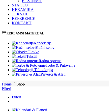
HTZ oprema
STAKLO
KERAMIKA
TEKSTIL
REFERENCE
KONTAKT
REKLAMNI MATERIJAL
Kancelarija
Kućni setovi
Olovke
Tekstil
Radna oprema
Torbe & Putovanje
Tehnologija
Privesci & Alati
Home
Shop
Filteri
Filteri