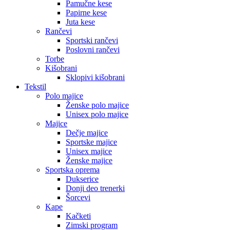
Pamučne kese
Papirne kese
Juta kese
Rančevi
Sportski rančevi
Poslovni rančevi
Torbe
Kišobrani
Sklopivi kišobrani
Tekstil
Polo majice
Ženske polo majice
Unisex polo majice
Majice
Dečje majice
Sportske majice
Unisex majice
Ženske majice
Sportska oprema
Dukserice
Donji deo trenerki
Šorcevi
Kape
Kačketi
Zimski program