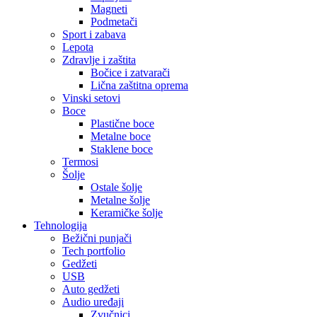
Magneti
Podmetači
Sport i zabava
Lepota
Zdravlje i zaštita
Bočice i zatvarači
Lična zaštitna oprema
Vinski setovi
Boce
Plastične boce
Metalne boce
Staklene boce
Termosi
Šolje
Ostale šolje
Metalne šolje
Keramičke šolje
Tehnologija
Bežični punjači
Tech portfolio
Gedžeti
USB
Auto gedžeti
Audio uređaji
Zvučnici