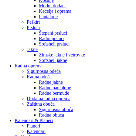
Košulje
Modni dodaci
Kecelje i oprema
Pantalone
Peškiri
Prsluci
Štepani prsluci
Radni prsluci
Softshell prsluci
Jakne
Zimske jakne i vetrovke
Softshell jakne
Radna oprema
Sigurnosna odeća
Radna odeća
Radne jakne
Radne pantalone
Radne bermude
Dodatna radna oprema
Zaštitna obuća
Sigurnosna obuća
Radna obuća
Kalendari & Planeri
Planeri
Kalendari