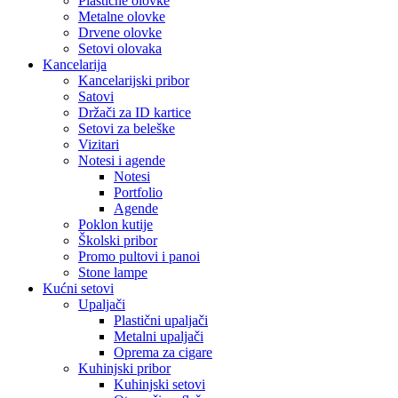
Plastične olovke
Metalne olovke
Drvene olovke
Setovi olovaka
Kancelarija
Kancelarijski pribor
Satovi
Držači za ID kartice
Setovi za beleške
Vizitari
Notesi i agende
Notesi
Portfolio
Agende
Poklon kutije
Školski pribor
Promo pultovi i panoi
Stone lampe
Kućni setovi
Upaljači
Plastični upaljači
Metalni upaljači
Oprema za cigare
Kuhinjski pribor
Kuhinjski setovi