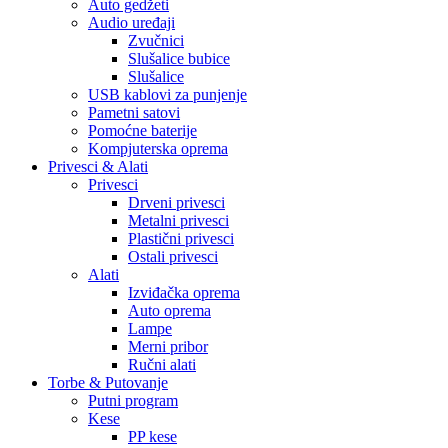
Auto gedžeti
Audio uređaji
Zvučnici
Slušalice bubice
Slušalice
USB kablovi za punjenje
Pametni satovi
Pomoćne baterije
Kompjuterska oprema
Privesci & Alati
Privesci
Drveni privesci
Metalni privesci
Plastični privesci
Ostali privesci
Alati
Izviđačka oprema
Auto oprema
Lampe
Merni pribor
Ručni alati
Torbe & Putovanje
Putni program
Kese
PP kese