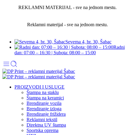
REKLAMNI MATERIJAL - sve na jednom mestu.
Reklamni materijal - sve na jednom mestu.
Severna 4, br. 30, Šabac
Radni
dan: 07:00 – 16:30 | Subota: 08:00 – 15:00
PROIZVODI I USLUGE
Štampa na staklu
Štampa na keramici
Brendiranje vozila
Brendiranje izloga
Brendiranje frižidera
Reklamni tekstil
Direktna UV štampa
Sportska oprema