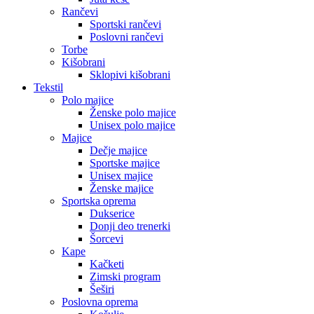
Rančevi
Sportski rančevi
Poslovni rančevi
Torbe
Kišobrani
Sklopivi kišobrani
Tekstil
Polo majice
Ženske polo majice
Unisex polo majice
Majice
Dečje majice
Sportske majice
Unisex majice
Ženske majice
Sportska oprema
Dukserice
Donji deo trenerki
Šorcevi
Kape
Kačketi
Zimski program
Šeširi
Poslovna oprema