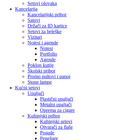
Setovi olovaka
Kancelarija
Kancelarijski pribor
Satovi
Držači za ID kartice
Setovi za beleške
Vizitari
Notesi i agende
Notesi
Portfolio
Agende
Poklon kutije
Školski pribor
Promo pultovi i panoi
Stone lampe
Kućni setovi
Upaljači
Plastični upaljači
Metalni upaljači
Oprema za cigare
Kuhinjski pribor
Kuhinjski setovi
Otvarači za flaše
Posude
Pepeljare