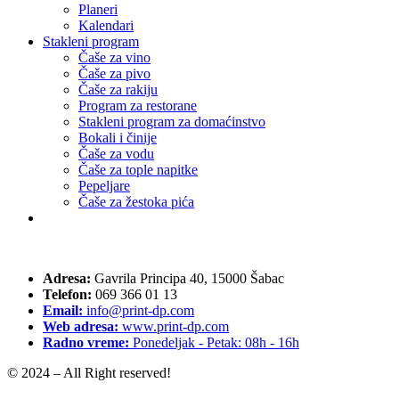
Planeri
Kalendari
Stakleni program
Čaše za vino
Čaše za pivo
Čaše za rakiju
Program za restorane
Stakleni program za domaćinstvo
Bokali i činije
Čaše za vodu
Čaše za tople napitke
Pepeljare
Čaše za žestoka pića
Adresa:
Gavrila Principa 40, 15000 Šabac
Telefon:
069 366 01 13
Email:
info@print-dp.com
Web adresa:
www.print-dp.com
Radno vreme:
Ponedeljak - Petak: 08h - 16h
© 2024 – All Right reserved!