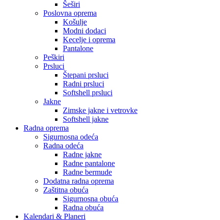
Šeširi
Poslovna oprema
Košulje
Modni dodaci
Kecelje i oprema
Pantalone
Peškiri
Prsluci
Štepani prsluci
Radni prsluci
Softshell prsluci
Jakne
Zimske jakne i vetrovke
Softshell jakne
Radna oprema
Sigurnosna odeća
Radna odeća
Radne jakne
Radne pantalone
Radne bermude
Dodatna radna oprema
Zaštitna obuća
Sigurnosna obuća
Radna obuća
Kalendari & Planeri