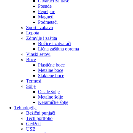
Otvarači za flaše
Posude
Pepeljare
Magneti
Podmetači
Sport i zabava
Lepota
Zdravlje i zaštita
Bočice i zatvarači
Lična zaštitna oprema
Vinski setovi
Boce
Plastične boce
Metalne boce
Staklene boce
Termosi
Šolje
Ostale šolje
Metalne šolje
Keramičke šolje
Tehnologija
Bežični punjači
Tech portfolio
Gedžeti
USB