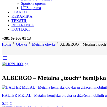
Sportska oprema
HTZ oprema
STAKLO
KERAMIKA
TEKSTIL
REFERENCE
KONTAKT
+381 69 366 01 13
Home
Olovke
Metalne olovke
ALBERGO – Metalna „touch“ 
ALBERGO – Metalna „touch“ hemijska 
HALTER METAL - Metalna hemijska olovka sa držačem mobilnih u
0,22
€