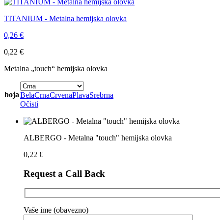
TITANIUM - Metalna hemijska olovka
0,26
€
0,22
€
Metalna „touch“ hemijska olovka
boja
Bela
Crna
Crvena
Plava
Srebrna
Očisti
ALBERGO - Metalna "touch" hemijska olovka
0,22
€
Request a Call Back
Vaše ime (obavezno)