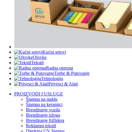
Kućni setovi
Olovke
Tekstil
Radna oprema
Torbe & Putovanje
Tehnologija
Privesci & Alati
PROIZVODI I USLUGE
Štampa na staklu
Štampa na keramici
Brendiranje vozila
Brendiranje izloga
Brendiranje frižidera
Reklamni tekstil
Direktna UV štampa