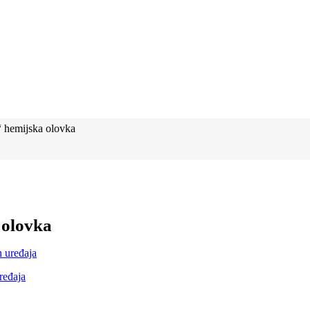
hemijska olovka
olovka
ređaja