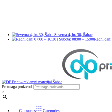
Severna 4, br. 30, Šabac
Radni dan: 
Pretraaga proizvoda
×
Categories
Categories