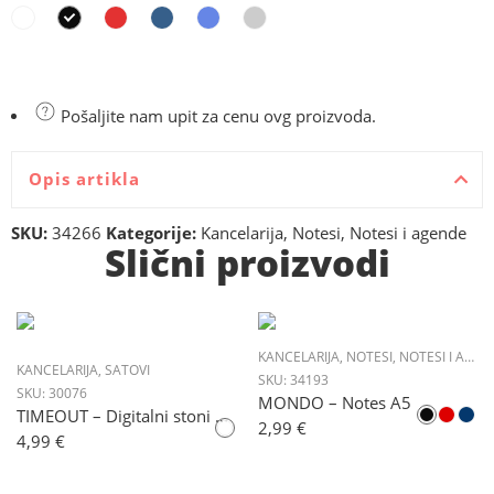
Pošaljite nam upit za cenu ovg proizvoda.
Opis artikla
SKU:
34266
Kategorije:
Kancelarija
,
Notesi
,
Notesi i agende
Slični proizvodi
KANCELARIJA
,
NOTESI
,
NOTESI I AGENDE
KANCELARIJA
,
SATOVI
SKU:
34193
SKU:
30076
MONDO – Notes A5
TIMEOUT – Digitalni stoni LCD sat
2,99
€
4,99
€