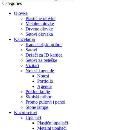
Categories
Olovke
Plastične olovke
Metalne olovke
Drvene olovke
Setovi olovaka
Kancelarija
Kancelarijski pribor
Satovi
Držači za ID kartice
Setovi za beleške
Vizitari
Notesi i agende
Notesi
Portfolio
Agende
Poklon kutije
Školski pribor
Promo pultovi i panoi
Stone lampe
Kućni setovi
Upaljači
Plastični upaljači
Metalni upaljači