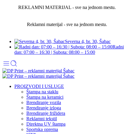
REKLAMNI MATERIJAL - sve na jednom mestu.
Reklamni materijal - sve na jednom mestu.
Severna 4, br. 30, Šabac
Radni
dan: 07:00 – 16:30 | Subota: 08:00 – 15:00
PROIZVODI I USLUGE
Štampa na staklu
Štampa na keramici
Brendiranje vozila
Brendiranje izloga
Brendiranje frižidera
Reklamni tekstil
Direktna UV štampa
Sportska oprema