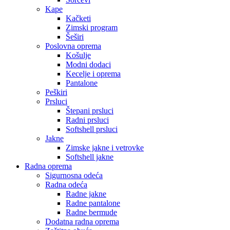
Kape
Kačketi
Zimski program
Šeširi
Poslovna oprema
Košulje
Modni dodaci
Kecelje i oprema
Pantalone
Peškiri
Prsluci
Štepani prsluci
Radni prsluci
Softshell prsluci
Jakne
Zimske jakne i vetrovke
Softshell jakne
Radna oprema
Sigurnosna odeća
Radna odeća
Radne jakne
Radne pantalone
Radne bermude
Dodatna radna oprema