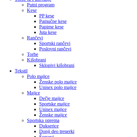
Putni program
Kese
PP kese
Pamučne kese
Papirne kese
Juta kese
Rančevi
Sportski rančevi
Poslovni rančevi
Torbe
Kišobrani
Sklopivi kišobrani
Tekstil
Polo majice
Ženske polo majice
Unisex polo majice
Majice
Dečje majice
Sportske majice
Unisex majice
Ženske majice
Sportska oprema
Dukserice
Donji deo trenerki
Šorcevi