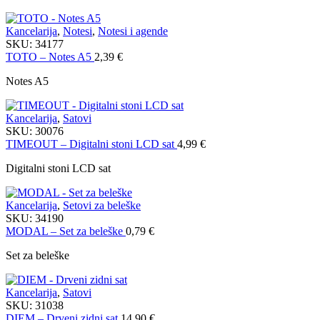
Kancelarija
,
Notesi
,
Notesi i agende
SKU:
34177
TOTO – Notes A5
2,39
€
Notes A5
Kancelarija
,
Satovi
SKU:
30076
TIMEOUT – Digitalni stoni LCD sat
4,99
€
Digitalni stoni LCD sat
Kancelarija
,
Setovi za beleške
SKU:
34190
MODAL – Set za beleške
0,79
€
Set za beleške
Kancelarija
,
Satovi
SKU:
31038
DIEM – Drveni zidni sat
14,90
€