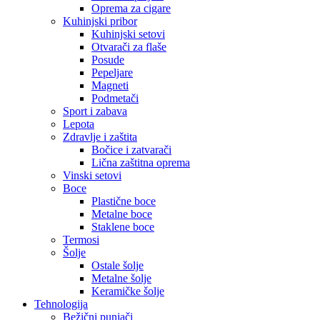
Oprema za cigare
Kuhinjski pribor
Kuhinjski setovi
Otvarači za flaše
Posude
Pepeljare
Magneti
Podmetači
Sport i zabava
Lepota
Zdravlje i zaštita
Bočice i zatvarači
Lična zaštitna oprema
Vinski setovi
Boce
Plastične boce
Metalne boce
Staklene boce
Termosi
Šolje
Ostale šolje
Metalne šolje
Keramičke šolje
Tehnologija
Bežični punjači