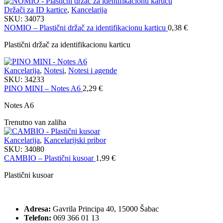
Držači za ID kartice
,
Kancelarija
SKU:
34073
NOMIO – Plastični držač za identifikacionu karticu
0,38
€
Plastični držač za identifikacionu karticu
Kancelarija
,
Notesi
,
Notesi i agende
SKU:
34233
PINO MINI – Notes A6
2,29
€
Notes A6
Trenutno van zaliha
Kancelarija
,
Kancelarijski pribor
SKU:
34080
CAMBIO – Plastični kusoar
1,99
€
Plastični kusoar
Adresa:
Gavrila Principa 40, 15000 Šabac
Telefon:
069 366 01 13