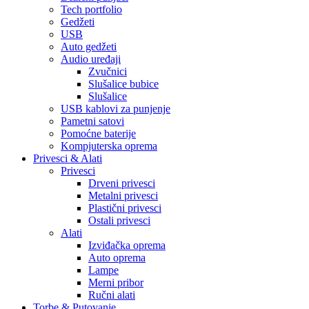
Tech portfolio
Gedžeti
USB
Auto gedžeti
Audio uređaji
Zvučnici
Slušalice bubice
Slušalice
USB kablovi za punjenje
Pametni satovi
Pomoćne baterije
Kompjuterska oprema
Privesci & Alati
Privesci
Drveni privesci
Metalni privesci
Plastični privesci
Ostali privesci
Alati
Izviđačka oprema
Auto oprema
Lampe
Merni pribor
Ručni alati
Torbe & Putovanje