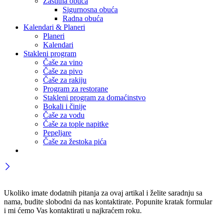
Zaštitna obuća
Sigurnosna obuća
Radna obuća
Kalendari & Planeri
Planeri
Kalendari
Stakleni program
Čaše za vino
Čaše za pivo
Čaše za rakiju
Program za restorane
Stakleni program za domaćinstvo
Bokali i činije
Čaše za vodu
Čaše za tople napitke
Pepeljare
Čaše za žestoka pića
Ukoliko imate dodatnih pitanja za ovaj artikal i želite saradnju sa
nama, budite slobodni da nas kontaktirate. Popunite kratak formular
i mi ćemo Vas kontaktirati u najkraćem roku.