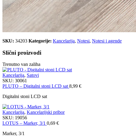
SKU:
34203
Kategorije:
Kancelarija
,
Notesi
,
Notesi i agende
Slični proizvodi
Trenutno van zaliha
Kancelarija
,
Satovi
SKU:
30061
PLUTO – Digitalni stoni LCD sat
8,99
€
Digitalni stoni LCD sat
Kancelarija
,
Kancelarijski pribor
SKU:
19056
LOTUS – Marker, 3/1
0,69
€
Marker, 3/1