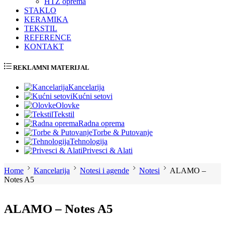
HTZ oprema
STAKLO
KERAMIKA
TEKSTIL
REFERENCE
KONTAKT
REKLAMNI MATERIJAL
Kancelarija
Kućni setovi
Olovke
Tekstil
Radna oprema
Torbe & Putovanje
Tehnologija
Privesci & Alati
Home
Kancelarija
Notesi i agende
Notesi
ALAMO –
Notes A5
ALAMO – Notes A5