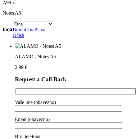
2,99
€
Notes A5
boja
Braon
Crna
Plava
Očisti
ALAMO - Notes A5
2,99
€
Request a Call Back
Vaše ime (obavezno)
Email (obavezno)
Broj telefona