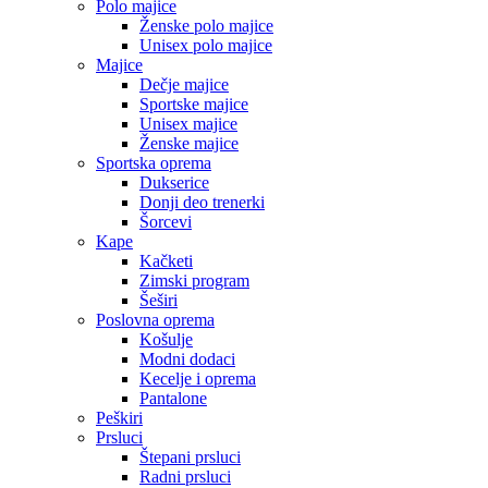
Polo majice
Ženske polo majice
Unisex polo majice
Majice
Dečje majice
Sportske majice
Unisex majice
Ženske majice
Sportska oprema
Dukserice
Donji deo trenerki
Šorcevi
Kape
Kačketi
Zimski program
Šeširi
Poslovna oprema
Košulje
Modni dodaci
Kecelje i oprema
Pantalone
Peškiri
Prsluci
Štepani prsluci
Radni prsluci