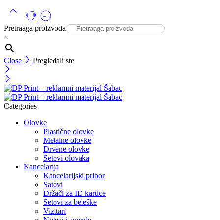
Pretraaga proizvoda
×
Close
Pregledali ste
Categories
Olovke
Plastične olovke
Metalne olovke
Drvene olovke
Setovi olovaka
Kancelarija
Kancelarijski pribor
Satovi
Držači za ID kartice
Setovi za beleške
Vizitari
Notesi i agende