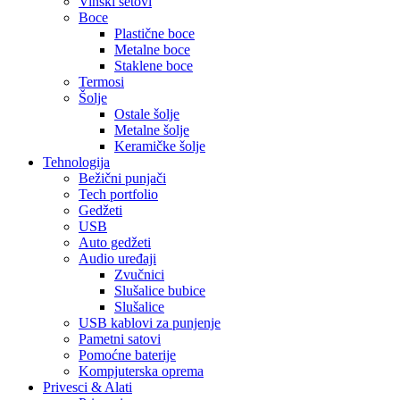
Vinski setovi
Boce
Plastične boce
Metalne boce
Staklene boce
Termosi
Šolje
Ostale šolje
Metalne šolje
Keramičke šolje
Tehnologija
Bežični punjači
Tech portfolio
Gedžeti
USB
Auto gedžeti
Audio uređaji
Zvučnici
Slušalice bubice
Slušalice
USB kablovi za punjenje
Pametni satovi
Pomoćne baterije
Kompjuterska oprema
Privesci & Alati