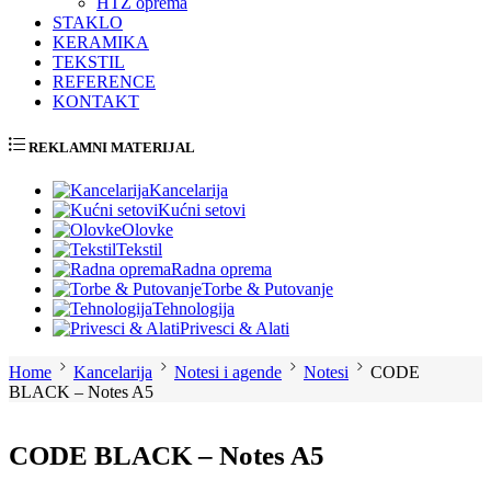
HTZ oprema
STAKLO
KERAMIKA
TEKSTIL
REFERENCE
KONTAKT
REKLAMNI MATERIJAL
Kancelarija
Kućni setovi
Olovke
Tekstil
Radna oprema
Torbe & Putovanje
Tehnologija
Privesci & Alati
Home
Kancelarija
Notesi i agende
Notesi
CODE
BLACK – Notes A5
CODE BLACK – Notes A5