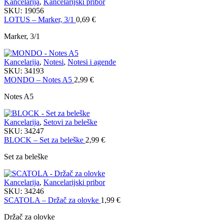
Kancelarija
,
Kancelarijski pribor
SKU:
19056
LOTUS – Marker, 3/1
0,69
€
Marker, 3/1
Kancelarija
,
Notesi
,
Notesi i agende
SKU:
34193
MONDO – Notes A5
2,99
€
Notes A5
Kancelarija
,
Setovi za beleške
SKU:
34247
BLOCK – Set za beleške
2,99
€
Set za beleške
Kancelarija
,
Kancelarijski pribor
SKU:
34246
SCATOLA – Držač za olovke
1,99
€
Držač za olovke