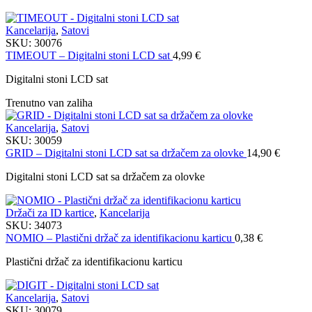
Kancelarija
,
Satovi
SKU:
30076
TIMEOUT – Digitalni stoni LCD sat
4,99
€
Digitalni stoni LCD sat
Trenutno van zaliha
Kancelarija
,
Satovi
SKU:
30059
GRID – Digitalni stoni LCD sat sa držačem za olovke
14,90
€
Digitalni stoni LCD sat sa držačem za olovke
Držači za ID kartice
,
Kancelarija
SKU:
34073
NOMIO – Plastični držač za identifikacionu karticu
0,38
€
Plastični držač za identifikacionu karticu
Kancelarija
,
Satovi
SKU:
30079