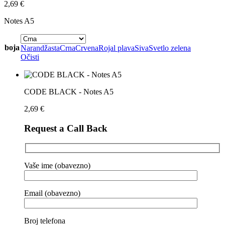
2,69
€
Notes A5
boja
Narandžasta
Crna
Crvena
Rojal plava
Siva
Svetlo zelena
Očisti
CODE BLACK - Notes A5
2,69
€
Request a Call Back
Vaše ime (obavezno)
Email (obavezno)
Broj telefona