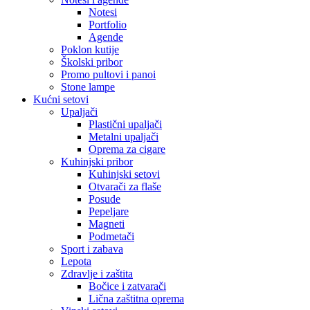
Notesi
Portfolio
Agende
Poklon kutije
Školski pribor
Promo pultovi i panoi
Stone lampe
Kućni setovi
Upaljači
Plastični upaljači
Metalni upaljači
Oprema za cigare
Kuhinjski pribor
Kuhinjski setovi
Otvarači za flaše
Posude
Pepeljare
Magneti
Podmetači
Sport i zabava
Lepota
Zdravlje i zaštita
Bočice i zatvarači
Lična zaštitna oprema