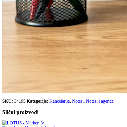
SKU:
34195
Kategorije:
Kancelarija
,
Notesi
,
Notesi i agende
Slični proizvodi