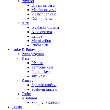
Privesci
Drveni privesci
Metalni privesci
Plastični privesci
Ostali privesci
Alati
Izviđačka oprema
Auto oprema
Lampe
Merni pribor
Ručni alati
Torbe & Putovanje
Putni program
Kese
PP kese
Pamučne kese
Papirne kese
Juta kese
Rančevi
Sportski rančevi
Poslovni rančevi
Torbe
Kišobrani
Sklopivi kišobrani
Tekstil