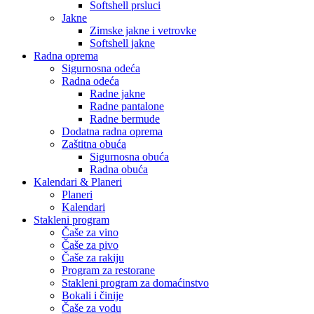
Softshell prsluci
Jakne
Zimske jakne i vetrovke
Softshell jakne
Radna oprema
Sigurnosna odeća
Radna odeća
Radne jakne
Radne pantalone
Radne bermude
Dodatna radna oprema
Zaštitna obuća
Sigurnosna obuća
Radna obuća
Kalendari & Planeri
Planeri
Kalendari
Stakleni program
Čaše za vino
Čaše za pivo
Čaše za rakiju
Program za restorane
Stakleni program za domaćinstvo
Bokali i činije
Čaše za vodu