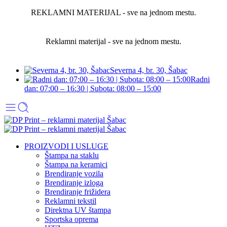
REKLAMNI MATERIJAL - sve na jednom mestu.
Reklamni materijal - sve na jednom mestu.
Severna 4, br. 30, Šabac
Radni
dan: 07:00 – 16:30 | Subota: 08:00 – 15:00
PROIZVODI I USLUGE
Štampa na staklu
Štampa na keramici
Brendiranje vozila
Brendiranje izloga
Brendiranje frižidera
Reklamni tekstil
Direktna UV štampa
Sportska oprema