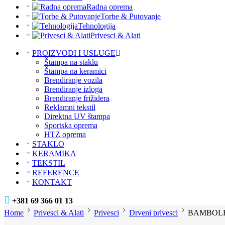
Radna oprema
Torbe & Putovanje
Tehnologija
Privesci & Alati
PROIZVODI I USLUGE
Štampa na staklu
Štampa na keramici
Brendiranje vozila
Brendiranje izloga
Brendiranje frižidera
Reklamni tekstil
Direktna UV štampa
Sportska oprema
HTZ oprema
STAKLO
KERAMIKA
TEKSTIL
REFERENCE
KONTAKT
+381 69 366 01 13
Home
Privesci & Alati
Privesci
Drveni privesci
BAMBOLEO 