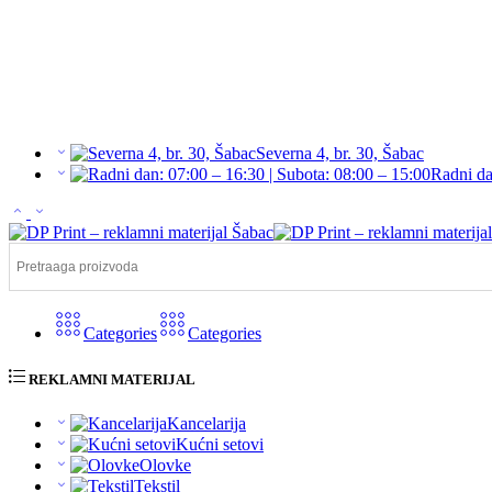
Severna 4, br. 30, Šabac
Radni da
Categories
Categories
REKLAMNI MATERIJAL
Kancelarija
Kućni setovi
Olovke
Tekstil