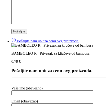
Pošaljite nam upit za cenu ovg proizvoda.
BAMBOLEO R - Privezak za ključeve od bambusa
0,79
€
Pošaljite nam upit za cenu ovg proizvoda.
Vaše ime (obavezno)
Email (obavezno)