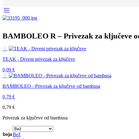
BAMBOLEO R – Privezak za ključeve 
TEAK - Drveni privezak za ključeve
0,09
€
BAMBOLEO - Privezak za ključeve od bambusa
0,79
€
0,79
€
Privezak za ključeve od bambusa
boja
Bež