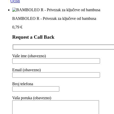
Očisti
BAMBOLEO R - Privezak za ključeve od bambusa
0,79
€
Request a Call Back
Vaše ime (obavezno)
Email (obavezno)
Broj telefona
Vaša poruka (obavezno)