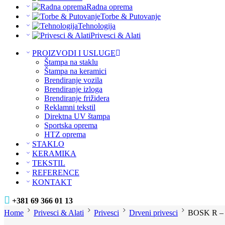
Radna oprema
Torbe & Putovanje
Tehnologija
Privesci & Alati
PROIZVODI I USLUGE
Štampa na staklu
Štampa na keramici
Brendiranje vozila
Brendiranje izloga
Brendiranje frižidera
Reklamni tekstil
Direktna UV štampa
Sportska oprema
HTZ oprema
STAKLO
KERAMIKA
TEKSTIL
REFERENCE
KONTAKT
+381 69 366 01 13
Home
Privesci & Alati
Privesci
Drveni privesci
BOSK R – P