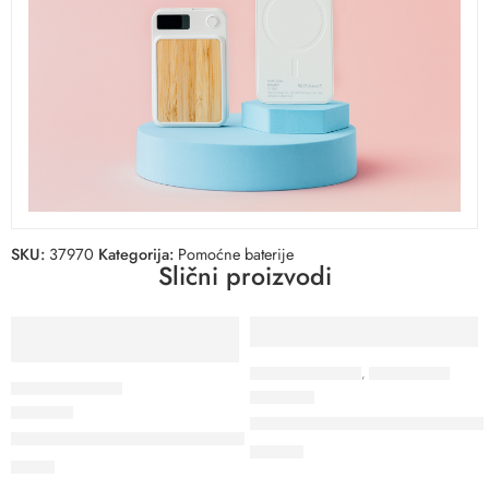
SKU:
37970
Kategorija:
Pomoćne baterije
Slični proizvodi
TRENUTNO VAN ZALIHA
POMOĆNE BATERIJE
,
TEHNOLOGIJA
POMOĆNE BATERIJE
38054
37933
INTERVAL 20 PD – Pomoćna ba
BOUNCE – Pomoćna baterija sa magnetom 5.000 mAh, bežično
22,50
€
6,99
€