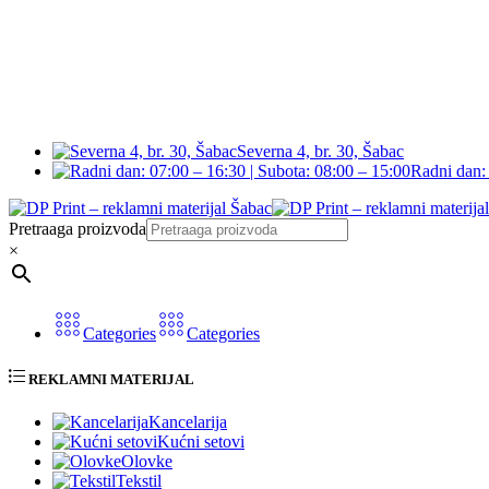
Severna 4, br. 30, Šabac
Radni dan: 
Pretraaga proizvoda
×
Categories
Categories
REKLAMNI MATERIJAL
Kancelarija
Kućni setovi
Olovke
Tekstil