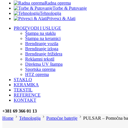
Radna oprema
Torbe & Putovanje
Tehnologija
Privesci & Alati
PROIZVODI I USLUGE
Štampa na staklu
Štampa na keramici
Brendiranje vozila
Brendiranje izloga
Brendiranje frižidera
Reklamni tekstil
Direktna UV štampa
Sportska oprema
HTZ oprema
STAKLO
KERAMIKA
TEKSTIL
REFERENCE
KONTAKT
+381 69 366 01 13
Home
Tehnologija
Pomoćne baterije
PULSAR – Pomoćna bate