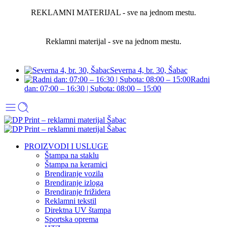
REKLAMNI MATERIJAL - sve na jednom mestu.
Reklamni materijal - sve na jednom mestu.
Severna 4, br. 30, Šabac
Radni
dan: 07:00 – 16:30 | Subota: 08:00 – 15:00
PROIZVODI I USLUGE
Štampa na staklu
Štampa na keramici
Brendiranje vozila
Brendiranje izloga
Brendiranje frižidera
Reklamni tekstil
Direktna UV štampa
Sportska oprema