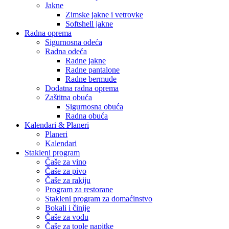
Jakne
Zimske jakne i vetrovke
Softshell jakne
Radna oprema
Sigurnosna odeća
Radna odeća
Radne jakne
Radne pantalone
Radne bermude
Dodatna radna oprema
Zaštitna obuća
Sigurnosna obuća
Radna obuća
Kalendari & Planeri
Planeri
Kalendari
Stakleni program
Čaše za vino
Čaše za pivo
Čaše za rakiju
Program za restorane
Stakleni program za domaćinstvo
Bokali i činije
Čaše za vodu
Čaše za tople napitke