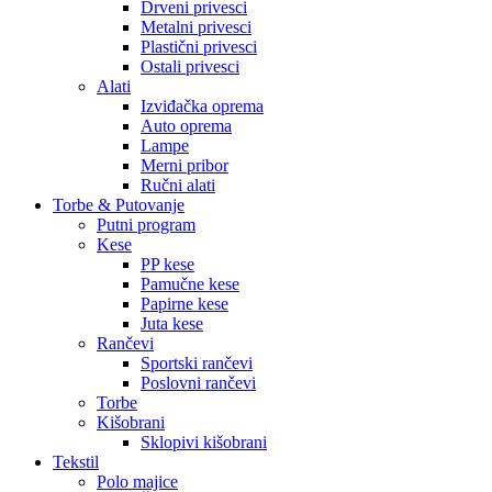
Drveni privesci
Metalni privesci
Plastični privesci
Ostali privesci
Alati
Izviđačka oprema
Auto oprema
Lampe
Merni pribor
Ručni alati
Torbe & Putovanje
Putni program
Kese
PP kese
Pamučne kese
Papirne kese
Juta kese
Rančevi
Sportski rančevi
Poslovni rančevi
Torbe
Kišobrani
Sklopivi kišobrani
Tekstil
Polo majice