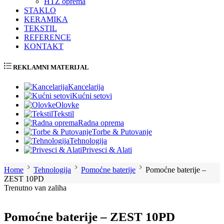
HTZ oprema
STAKLO
KERAMIKA
TEKSTIL
REFERENCE
KONTAKT
REKLAMNI MATERIJAL
Kancelarija
Kućni setovi
Olovke
Tekstil
Radna oprema
Torbe & Putovanje
Tehnologija
Privesci & Alati
Home
Tehnologija
Pomoćne baterije
Pomoćne baterije –
ZEST 10PD
Trenutno van zaliha
Pomoćne baterije – ZEST 10PD