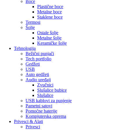
Boce
Plastične boce
Metalne boce
Staklene boce
Termosi
Šolje
Ostale šolje
Metalne šolje
Keramičke šolje
Tehnologija
Bežični punjači
Tech portfolio
Gedžeti
USB
Auto gedžeti
Audio uređaji
Zvučnici
Slušalice bubice
Slušalice
USB kablovi za punjenje
Pametni satovi
Pomoćne baterije
Kompjuterska oprema
Privesci & Alati
Privesci