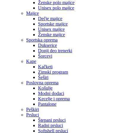
Ženske polo majice
Unisex polo majice
Majice
Dečje majice
Sportske majice
Unisex majice
Ženske majice
Sportska oprema
Dukserice
Donji deo trenerki
Šorcevi
Kape
Kačketi
Zimski program
Šeširi
Poslovna oprema
Košulje
Modni dodaci
Kecelje i oprema
Pantalone
Peškiri
Prsluci
Štepani prsluci
Radni prsluci
Softshell prsluci