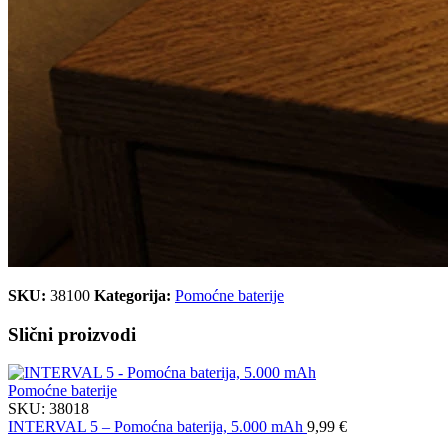
SKU:
38100
Kategorija:
Pomoćne baterije
Slični proizvodi
Pomoćne baterije
SKU:
38018
INTERVAL 5 – Pomoćna baterija, 5.000 mAh
9,99
€