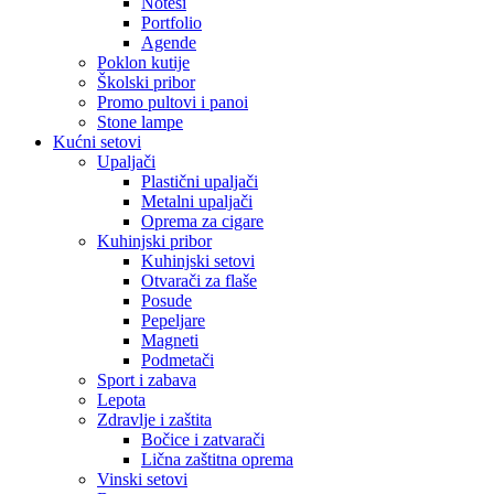
Notesi
Portfolio
Agende
Poklon kutije
Školski pribor
Promo pultovi i panoi
Stone lampe
Kućni setovi
Upaljači
Plastični upaljači
Metalni upaljači
Oprema za cigare
Kuhinjski pribor
Kuhinjski setovi
Otvarači za flaše
Posude
Pepeljare
Magneti
Podmetači
Sport i zabava
Lepota
Zdravlje i zaštita
Bočice i zatvarači
Lična zaštitna oprema
Vinski setovi