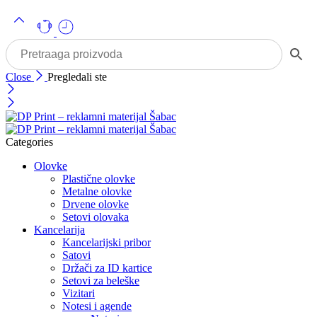
Close
Pregledali ste
Categories
Olovke
Plastične olovke
Metalne olovke
Drvene olovke
Setovi olovaka
Kancelarija
Kancelarijski pribor
Satovi
Držači za ID kartice
Setovi za beleške
Vizitari
Notesi i agende