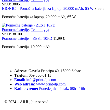
SKU:
38051
BIONIC – Pomoćna baterija za laptop, 20.000 mAh, 65 W
8,99
€
Pomoćna baterija za laptop, 20.000 mAh, 65 W
Pomoćne baterije
,
Tehnologija
SKU:
38100
Pomoćne baterije – ZEST 10PD
11,99
€
Pomoćna baterija, 10.000 mAh
Adresa:
Gavrila Principa 40, 15000 Šabac
Telefon:
069 366 01 13
Email:
info@print-dp.com
Web adresa:
www.print-dp.com
Radno vreme:
Ponedeljak - Petak: 08h - 16h
© 2024 – All Right reserved!