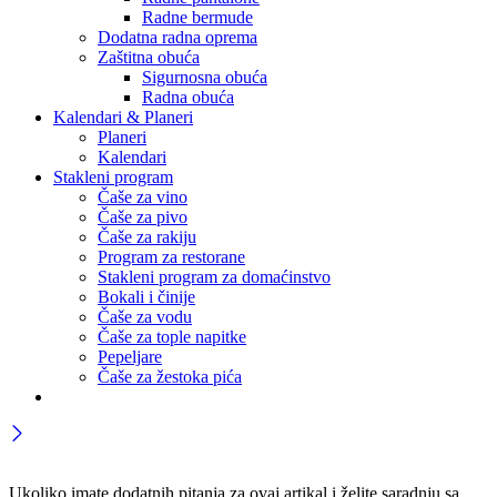
Radne bermude
Dodatna radna oprema
Zaštitna obuća
Sigurnosna obuća
Radna obuća
Kalendari & Planeri
Planeri
Kalendari
Stakleni program
Čaše za vino
Čaše za pivo
Čaše za rakiju
Program za restorane
Stakleni program za domaćinstvo
Bokali i činije
Čaše za vodu
Čaše za tople napitke
Pepeljare
Čaše za žestoka pića
Ukoliko imate dodatnih pitanja za ovaj artikal i želite saradnju sa