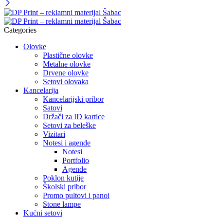
Categories
Olovke
Plastične olovke
Metalne olovke
Drvene olovke
Setovi olovaka
Kancelarija
Kancelarijski pribor
Satovi
Držači za ID kartice
Setovi za beleške
Vizitari
Notesi i agende
Notesi
Portfolio
Agende
Poklon kutije
Školski pribor
Promo pultovi i panoi
Stone lampe
Kućni setovi