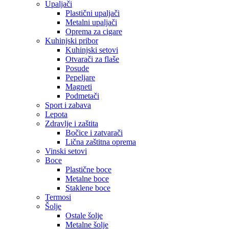
Upaljači
Plastični upaljači
Metalni upaljači
Oprema za cigare
Kuhinjski pribor
Kuhinjski setovi
Otvarači za flaše
Posude
Pepeljare
Magneti
Podmetači
Sport i zabava
Lepota
Zdravlje i zaštita
Bočice i zatvarači
Lična zaštitna oprema
Vinski setovi
Boce
Plastične boce
Metalne boce
Staklene boce
Termosi
Šolje
Ostale šolje
Metalne šolje