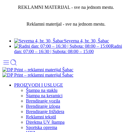
REKLAMNI MATERIJAL - sve na jednom mestu.
Reklamni materijal - sve na jednom mestu.
Severna 4, br. 30, Šabac
Radni
dan: 07:00 – 16:30 | Subota: 08:00 – 15:00
PROIZVODI I USLUGE
Štampa na staklu
Štampa na keramici
Brendiranje vozila
Brendiranje izloga
Brendiranje frižidera
Reklamni tekstil
Direktna UV štampa
Sportska oprema