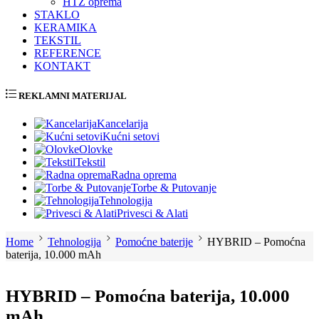
HTZ oprema
STAKLO
KERAMIKA
TEKSTIL
REFERENCE
KONTAKT
REKLAMNI MATERIJAL
Kancelarija
Kućni setovi
Olovke
Tekstil
Radna oprema
Torbe & Putovanje
Tehnologija
Privesci & Alati
Home
Tehnologija
Pomoćne baterije
HYBRID – Pomoćna
baterija, 10.000 mAh
HYBRID – Pomoćna baterija, 10.000
mAh