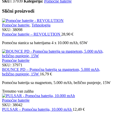
SKU:
37939
Kategorija:
Pomoćne baterije
Slični proizvodi
Pomoćne baterije
,
Tehnologija
SKU:
38098
Pomoćne baterije – REVOLUTION
28,90
€
Pomoćna stanica sa baterijama 4 x 10.000 mAh, 65W
Pomoćne baterije
SKU:
37971
BOUNCE PD – Pomoćna baterija sa magnetom, 5.000 mAh,
bežično punjenje, 15W
16,79
€
Pomoćna baterija sa magnetom, 5.000 mAh, bežično punjenje, 15W
Trenutno van zaliha
Pomoćne baterije
SKU:
38042
PULSAR – Pomoćna baterija, 10.000 mAh
12,49
€