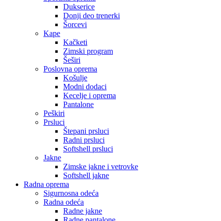
Dukserice
Donji deo trenerki
Šorcevi
Kape
Kačketi
Zimski program
Šeširi
Poslovna oprema
Košulje
Modni dodaci
Kecelje i oprema
Pantalone
Peškiri
Prsluci
Štepani prsluci
Radni prsluci
Softshell prsluci
Jakne
Zimske jakne i vetrovke
Softshell jakne
Radna oprema
Sigurnosna odeća
Radna odeća
Radne jakne
Radne pantalone