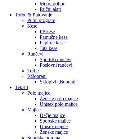
Merni pribor
Ručni alati
Torbe & Putovanje
Putni program
Kese
PP kese
Pamučne kese
Papirne kese
Juta kese
Rančevi
Sportski rančevi
Poslovni rančevi
Torbe
Kišobrani
Sklopivi kišobrani
Tekstil
Polo majice
Ženske polo majice
Unisex polo majice
Majice
Dečje majice
Sportske majice
Unisex majice
Ženske majice
Sportska oprema