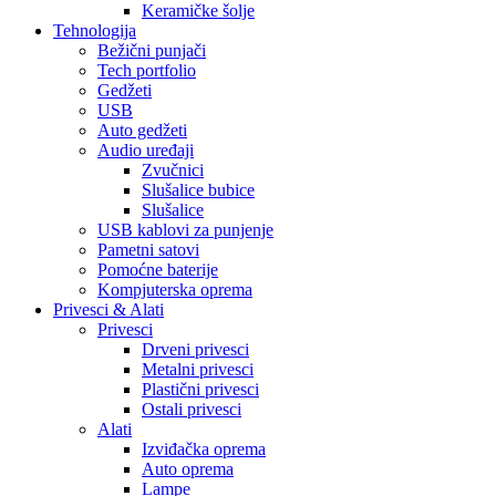
Keramičke šolje
Tehnologija
Bežični punjači
Tech portfolio
Gedžeti
USB
Auto gedžeti
Audio uređaji
Zvučnici
Slušalice bubice
Slušalice
USB kablovi za punjenje
Pametni satovi
Pomoćne baterije
Kompjuterska oprema
Privesci & Alati
Privesci
Drveni privesci
Metalni privesci
Plastični privesci
Ostali privesci
Alati
Izviđačka oprema
Auto oprema
Lampe