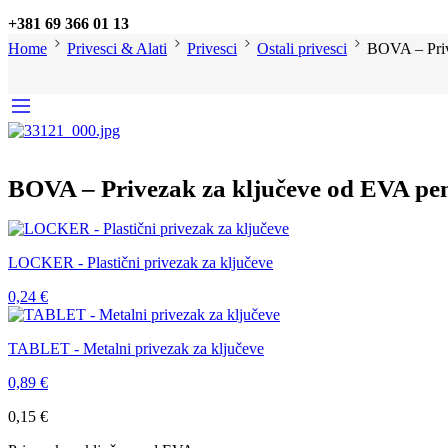
+381 69 366 01 13
Home
Privesci & Alati
Privesci
Ostali privesci
BOVA – Priv
BOVA – Privezak za ključeve od EVA pe
LOCKER - Plastični privezak za ključeve
0,24
€
TABLET - Metalni privezak za ključeve
0,89
€
0,15
€