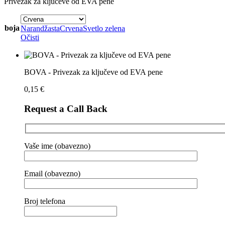
Privezak za ključeve od EVA pene
boja
Narandžasta
Crvena
Svetlo zelena
Očisti
BOVA - Privezak za ključeve od EVA pene
0,15
€
Request a Call Back
Vaše ime (obavezno)
Email (obavezno)
Broj telefona