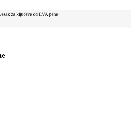
ezak za ključeve od EVA pene
ne