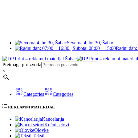
Severna 4, br. 30, Šabac
Radni dan: 
Pretraaga proizvoda
×
Categories
Categories
REKLAMNI MATERIJAL
Kancelarija
Kućni setovi
Olovke
Tekstil