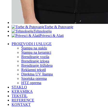
Torbe & Putovanje
Tehnologija
Privesci & Alati
PROIZVODI I USLUGE
Štampa na staklu
Štampa na keramici
Brendiranje vozila
Brendiranje izloga
Brendiranje frižidera
Reklamni tekstil
Direktna UV štampa
Sportska oprema
HTZ oprema
STAKLO
KERAMIKA
TEKSTIL
REFERENCE
KONTAKT