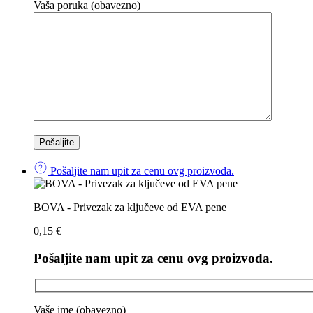
Vaša poruka (obavezno)
Pošaljite nam upit za cenu ovg proizvoda.
BOVA - Privezak za ključeve od EVA pene
0,15
€
Pošaljite nam upit za cenu ovg proizvoda.
Vaše ime (obavezno)