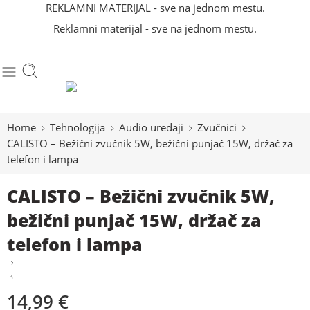
REKLAMNI MATERIJAL - sve na jednom mestu.
Reklamni materijal - sve na jednom mestu.
Home
Tehnologija
Audio uređaji
Zvučnici
CALISTO – Bežični zvučnik 5W, bežični punjač 15W, držač za
telefon i lampa
CALISTO – Bežični zvučnik 5W,
bežični punjač 15W, držač za
telefon i lampa
14,99
€