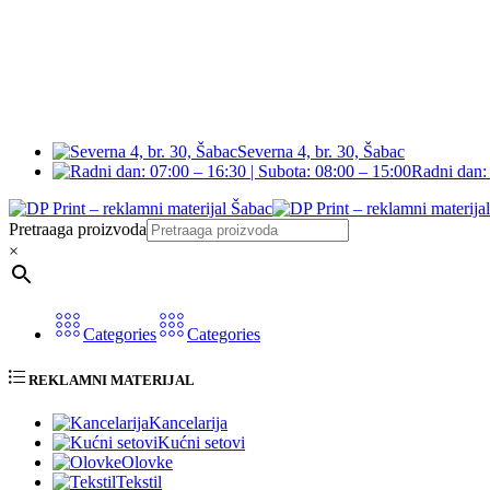
Severna 4, br. 30, Šabac
Radni dan: 
Pretraaga proizvoda
×
Categories
Categories
REKLAMNI MATERIJAL
Kancelarija
Kućni setovi
Olovke
Tekstil