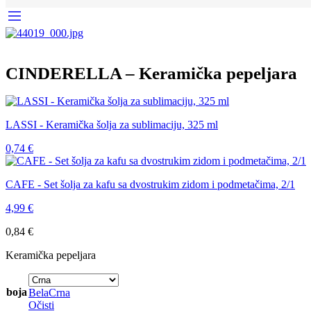
CINDERELLA – Keramička pepeljara
LASSI - Keramička šolja za sublimaciju, 325 ml
0,74
€
CAFE - Set šolja za kafu sa dvostrukim zidom i podmetačima, 2/1
4,99
€
0,84
€
Keramička pepeljara
boja
Bela
Crna
Očisti