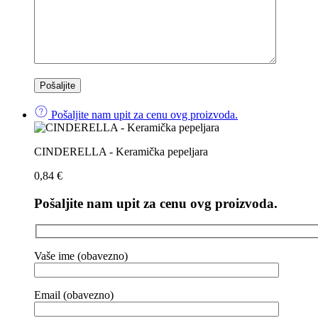
Pošaljite nam upit za cenu ovg proizvoda.
CINDERELLA - Keramička pepeljara
0,84
€
Pošaljite nam upit za cenu ovg proizvoda.
Vaše ime (obavezno)
Email (obavezno)