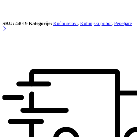
SKU:
44019
Kategorije:
Kućni setovi
,
Kuhinjski pribor
,
Pepeljare