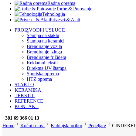
Radna oprema
Torbe & Putovanje
Tehnologija
Privesci & Alati
PROIZVODI I USLUGE
Štampa na staklu
Štampa na keramici
Brendiranje vozila
Brendiranje izloga
Brendiranje frižidera
Reklamni tekstil
Direktna UV štampa
Sportska oprema
HTZ oprema
STAKLO
KERAMIKA
TEKSTIL
REFERENCE
KONTAKT
+381 69 366 01 13
Home
Kućni setovi
Kuhinjski pribor
Pepeljare
CINDERELLA