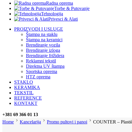
Radna oprema
Torbe & Putovanje
Tehnologija
Privesci & Alati
PROIZVODI I USLUGE
Štampa na staklu
Štampa na keramici
Brendiranje vozila
Brendiranje izloga
Brendiranje frižidera
Reklamni tekstil
Direktna UV štampa
Sportska oprema
HTZ oprema
STAKLO
KERAMIKA
TEKSTIL
REFERENCE
KONTAKT
+381 69 366 01 13
Home
Kancelarija
Promo pultovi i panoi
COUNTER – Plastičn