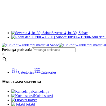
Severna 4, br. 30, Šabac
Radni dan: 
Pretraaga proizvoda
×
Categories
Categories
REKLAMNI MATERIJAL
Kancelarija
Kućni setovi
Olovke
Tekstil