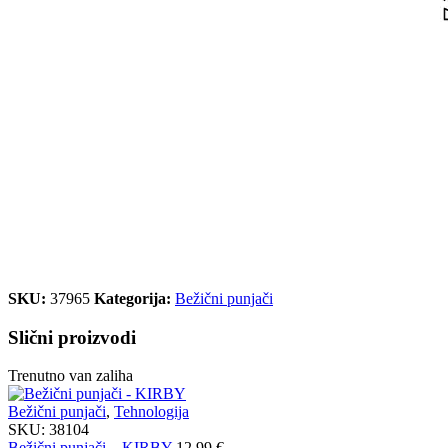
SKU:
37965
Kategorija:
Bežični punjači
Slični proizvodi
Trenutno van zaliha
Bežični punjači
,
Tehnologija
SKU:
38104
Bežični punjači – KIRBY
12,99
€