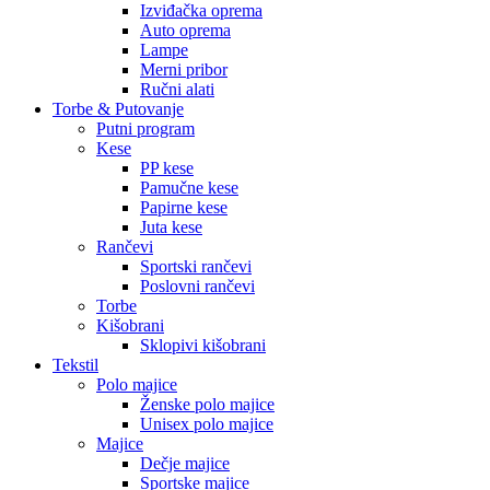
Izviđačka oprema
Auto oprema
Lampe
Merni pribor
Ručni alati
Torbe & Putovanje
Putni program
Kese
PP kese
Pamučne kese
Papirne kese
Juta kese
Rančevi
Sportski rančevi
Poslovni rančevi
Torbe
Kišobrani
Sklopivi kišobrani
Tekstil
Polo majice
Ženske polo majice
Unisex polo majice
Majice
Dečje majice
Sportske majice