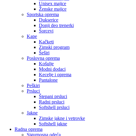
Unisex majice
Ženske majice
Sportska oprema
Dukserice
Donji deo trenerki
Šorcevi
Kape
Kačketi
Zimski program
Šeširi
Poslovna oprema
Košulje
Modni dodaci
Kecelje i oprema
Pantalone
Peškiri
Prsluci
Štepani prsluci
Radni prsluci
Softshell prsluci
Jakne
Zimske jakne i vetrovke
Softshell jakne
Radna oprema
Sigurnosna odeća