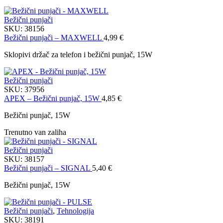
Bežični punjači
SKU:
38156
Bežični punjači – MAXWELL
4,99
€
Sklopivi držač za telefon i bežični punjač, 15W
Bežični punjači
SKU:
37956
APEX – Bežični punjač, 15W
4,85
€
Bežični punjač, 15W
Trenutno van zaliha
Bežični punjači
SKU:
38157
Bežični punjači – SIGNAL
5,40
€
Bežični punjač, 15W
Bežični punjači
,
Tehnologija
SKU:
38191