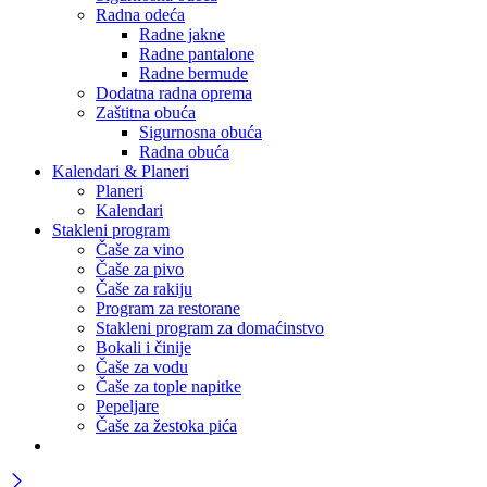
Radna odeća
Radne jakne
Radne pantalone
Radne bermude
Dodatna radna oprema
Zaštitna obuća
Sigurnosna obuća
Radna obuća
Kalendari & Planeri
Planeri
Kalendari
Stakleni program
Čaše za vino
Čaše za pivo
Čaše za rakiju
Program za restorane
Stakleni program za domaćinstvo
Bokali i činije
Čaše za vodu
Čaše za tople napitke
Pepeljare
Čaše za žestoka pića