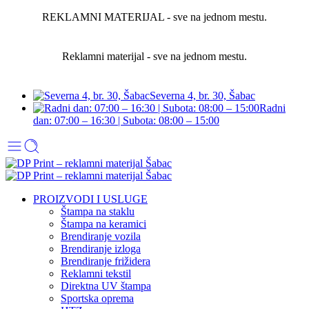
REKLAMNI MATERIJAL - sve na jednom mestu.
Reklamni materijal - sve na jednom mestu.
Severna 4, br. 30, Šabac
Radni
dan: 07:00 – 16:30 | Subota: 08:00 – 15:00
PROIZVODI I USLUGE
Štampa na staklu
Štampa na keramici
Brendiranje vozila
Brendiranje izloga
Brendiranje frižidera
Reklamni tekstil
Direktna UV štampa
Sportska oprema