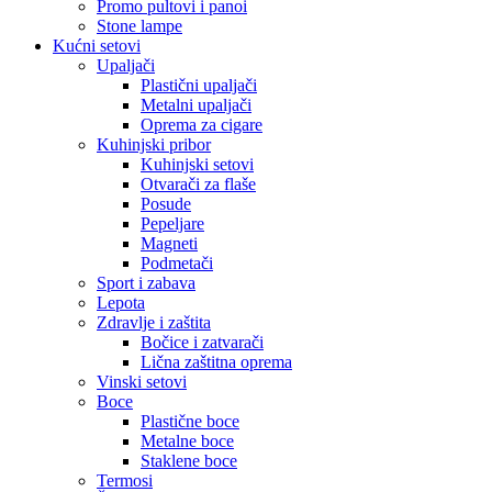
Promo pultovi i panoi
Stone lampe
Kućni setovi
Upaljači
Plastični upaljači
Metalni upaljači
Oprema za cigare
Kuhinjski pribor
Kuhinjski setovi
Otvarači za flaše
Posude
Pepeljare
Magneti
Podmetači
Sport i zabava
Lepota
Zdravlje i zaštita
Bočice i zatvarači
Lična zaštitna oprema
Vinski setovi
Boce
Plastične boce
Metalne boce
Staklene boce
Termosi