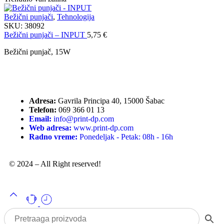
Bežični punjači
,
Tehnologija
SKU:
38092
Bežični punjači – INPUT
5,75
€
Bežični punjač, 15W
Adresa:
Gavrila Principa 40, 15000 Šabac
Telefon:
069 366 01 13
Email:
info@print-dp.com
Web adresa:
www.print-dp.com
Radno vreme:
Ponedeljak - Petak: 08h - 16h
© 2024 – All Right reserved!