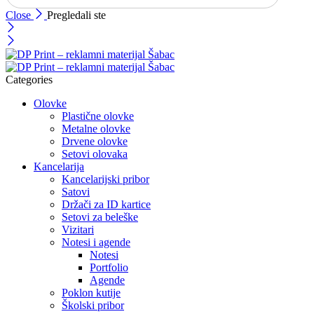
Close
Pregledali ste
Categories
Olovke
Plastične olovke
Metalne olovke
Drvene olovke
Setovi olovaka
Kancelarija
Kancelarijski pribor
Satovi
Držači za ID kartice
Setovi za beleške
Vizitari
Notesi i agende
Notesi
Portfolio
Agende
Poklon kutije
Školski pribor