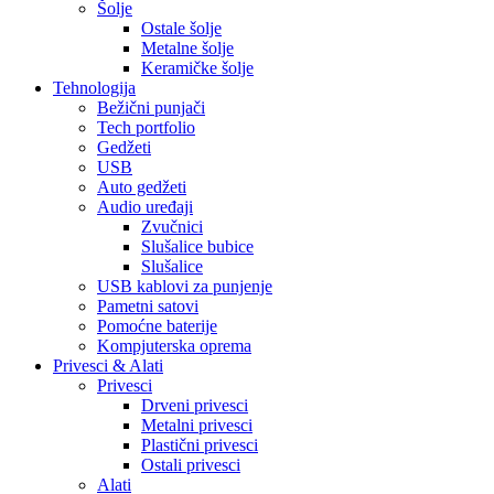
Šolje
Ostale šolje
Metalne šolje
Keramičke šolje
Tehnologija
Bežični punjači
Tech portfolio
Gedžeti
USB
Auto gedžeti
Audio uređaji
Zvučnici
Slušalice bubice
Slušalice
USB kablovi za punjenje
Pametni satovi
Pomoćne baterije
Kompjuterska oprema
Privesci & Alati
Privesci
Drveni privesci
Metalni privesci
Plastični privesci
Ostali privesci
Alati