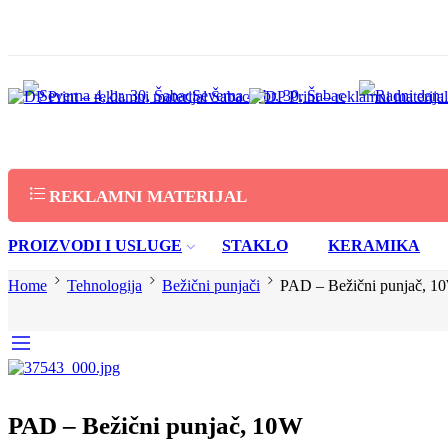
Severna 4, br. 30, Šabac
REKLAMNI MATERIJAL
PROIZVODI I USLUGE
STAKLO
KERAMIKA
Home
Tehnologija
Bežični punjači
PAD – Bežični punjač, 1
PAD – Bežični punjač, 10W