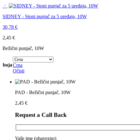
SIDNEY - Stoni punjač za 5 uređaja, 10W
30,78
€
2,45
€
Bežični punjač, 10W
boja
Crna
Očisti
PAD - Bežični punjač, 10W
2,45
€
Request a Call Back
Vaše ime (obavezno)