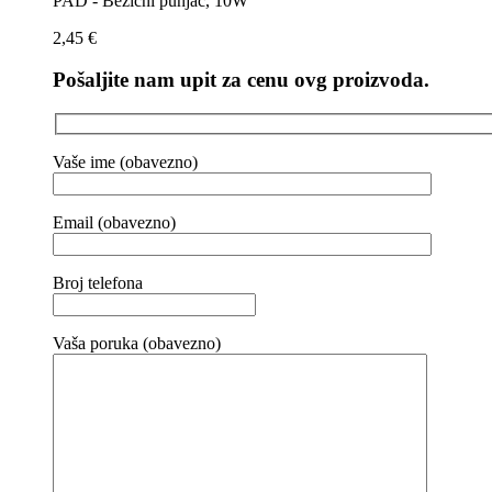
PAD - Bežični punjač, 10W
2,45
€
Pošaljite nam upit za cenu ovg proizvoda.
Vaše ime (obavezno)
Email (obavezno)
Broj telefona
Vaša poruka (obavezno)