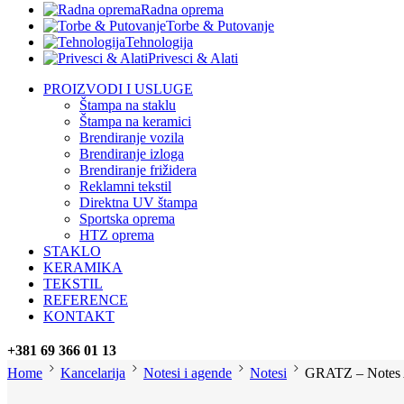
Radna oprema
Torbe & Putovanje
Tehnologija
Privesci & Alati
PROIZVODI I USLUGE
Štampa na staklu
Štampa na keramici
Brendiranje vozila
Brendiranje izloga
Brendiranje frižidera
Reklamni tekstil
Direktna UV štampa
Sportska oprema
HTZ oprema
STAKLO
KERAMIKA
TEKSTIL
REFERENCE
KONTAKT
+381 69 366 01 13
Home
Kancelarija
Notesi i agende
Notesi
GRATZ – Notes