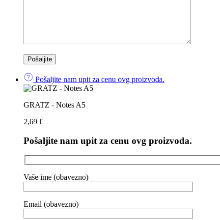
Pošaljite nam upit za cenu ovg proizvoda.
GRATZ - Notes A5
2,69
€
Pošaljite nam upit za cenu ovg proizvoda.
Vaše ime (obavezno)
Email (obavezno)