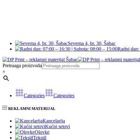
Severna 4, br. 30, Šabac
Radni dan: 
Pretraaga proizvoda
×
Categories
Categories
REKLAMNI MATERIJAL
Kancelarija
Kućni setovi
Olovke
Tekstil