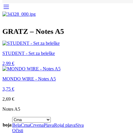
GRATZ – Notes A5
STUDENT - Set za beleške
2,99
€
MONDO WIRE - Notes A5
3,75
€
2,69
€
Notes A5
boja
Bela
Crna
Crvena
Plava
Rojal plava
Siva
Očisti