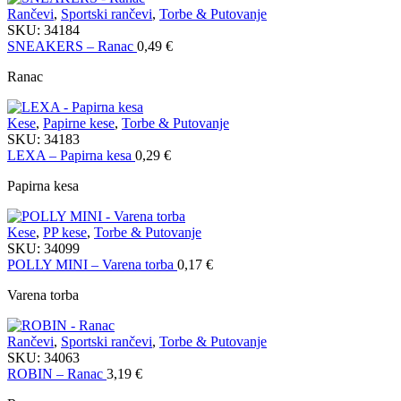
Rančevi
,
Sportski rančevi
,
Torbe & Putovanje
SKU:
34184
SNEAKERS – Ranac
0,49
€
Ranac
Kese
,
Papirne kese
,
Torbe & Putovanje
SKU:
34183
LEXA – Papirna kesa
0,29
€
Papirna kesa
Kese
,
PP kese
,
Torbe & Putovanje
SKU:
34099
POLLY MINI – Varena torba
0,17
€
Varena torba
Rančevi
,
Sportski rančevi
,
Torbe & Putovanje
SKU:
34063
ROBIN – Ranac
3,19
€