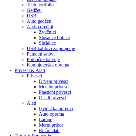
Tech portfolio
Gedžeti
USB
Auto gedžeti
Audio uređaji
Zvučnici
Slušalice bubice
Slušalice
USB kablovi za punjenje
Pametni satovi
Pomoćne baterije
Kompjuterska oprema
Privesci & Alati
Privesci
Drveni privesci
Metalni privesci
Plastični privesci
Ostali privesci
Alati
Izviđačka oprema
Auto oprema
Lampe
Merni pribor
Ručni alati
Torbe & Putovanje