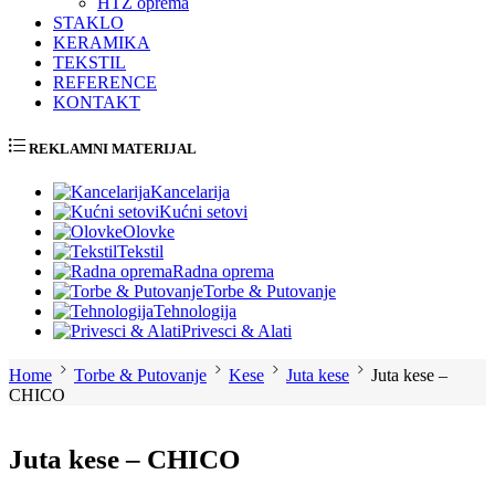
HTZ oprema
STAKLO
KERAMIKA
TEKSTIL
REFERENCE
KONTAKT
REKLAMNI MATERIJAL
Kancelarija
Kućni setovi
Olovke
Tekstil
Radna oprema
Torbe & Putovanje
Tehnologija
Privesci & Alati
Home
Torbe & Putovanje
Kese
Juta kese
Juta kese –
CHICO
Juta kese – CHICO