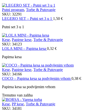
Putni program
,
Torbe & Putovanje
SKU:
32291
LEGERO SET – Putni set 3 u 1
1,50
€
Putni set 3 u 1
Kese
,
Papirne kese
,
Torbe & Putovanje
SKU:
34123
LOLA MINI – Papirna kesa
0,32
€
Papirna kesa
Kese
,
Papirne kese
,
Torbe & Putovanje
SKU:
34166
COCO – Papirna kesa sa podvijenim vrhom
0,38
€
Papirna kesa sa podvijenim vrhom
Trenutno van zaliha
Kese
,
PP kese
,
Torbe & Putovanje
SKU:
34181