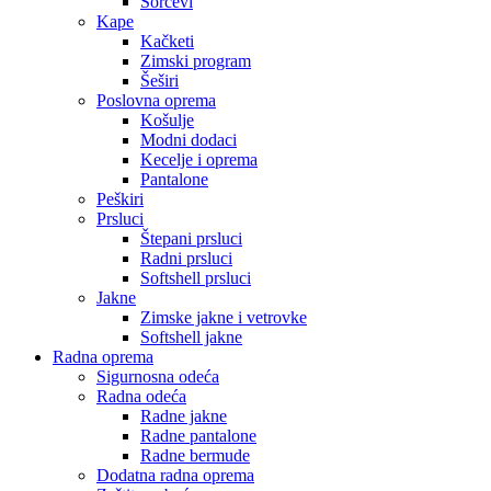
Šorcevi
Kape
Kačketi
Zimski program
Šeširi
Poslovna oprema
Košulje
Modni dodaci
Kecelje i oprema
Pantalone
Peškiri
Prsluci
Štepani prsluci
Radni prsluci
Softshell prsluci
Jakne
Zimske jakne i vetrovke
Softshell jakne
Radna oprema
Sigurnosna odeća
Radna odeća
Radne jakne
Radne pantalone
Radne bermude
Dodatna radna oprema