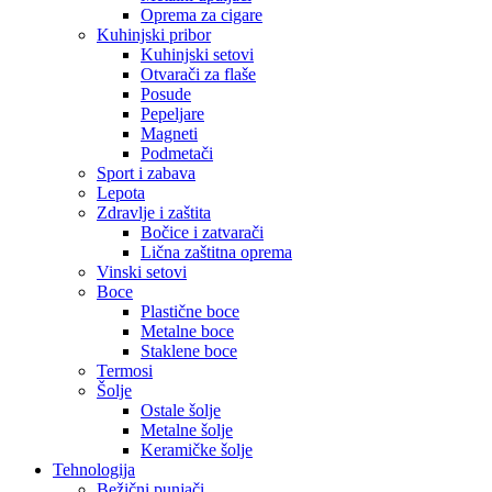
Oprema za cigare
Kuhinjski pribor
Kuhinjski setovi
Otvarači za flaše
Posude
Pepeljare
Magneti
Podmetači
Sport i zabava
Lepota
Zdravlje i zaštita
Bočice i zatvarači
Lična zaštitna oprema
Vinski setovi
Boce
Plastične boce
Metalne boce
Staklene boce
Termosi
Šolje
Ostale šolje
Metalne šolje
Keramičke šolje
Tehnologija
Bežični punjači