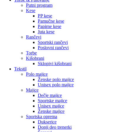
Putni program
Kese
PP kese
Pamučne kese
Papirne kese
Juta kese
Rančevi
Sportski rančevi
Poslovni rančevi
Torbe
Kišobrani
Sklopivi kišobrani
Tekstil
Polo majice
Ženske polo majice
Unisex polo majice
Majice
Dečje majice
Sportske majice
Unisex majice
Ženske majice
Sportska oprema
Dukserice
Donji deo trenerki