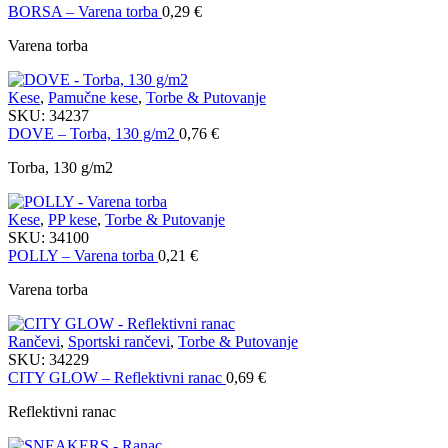
BORSA – Varena torba
0,29
€
Varena torba
Kese
,
Pamučne kese
,
Torbe & Putovanje
SKU:
34237
DOVE – Torba, 130 g/m2
0,76
€
Torba, 130 g/m2
Kese
,
PP kese
,
Torbe & Putovanje
SKU:
34100
POLLY – Varena torba
0,21
€
Varena torba
Rančevi
,
Sportski rančevi
,
Torbe & Putovanje
SKU:
34229
CITY GLOW – Reflektivni ranac
0,69
€
Reflektivni ranac