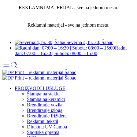
REKLAMNI MATERIJAL - sve na jednom mestu.
Reklamni materijal - sve na jednom mestu.
Severna 4, br. 30, Šabac
Radni
dan: 07:00 – 16:30 | Subota: 08:00 – 15:00
PROIZVODI I USLUGE
Štampa na staklu
Štampa na keramici
Brendiranje vozila
Brendiranje izloga
Brendiranje frižidera
Reklamni tekstil
Direktna UV štampa
Sportska oprema