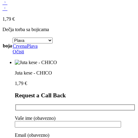
1,79
€
Dečja torba sa bojicama
boja
Crvena
Plava
Očisti
Juta kese - CHICO
1,79
€
Request a Call Back
Vaše ime (obavezno)
Email (obavezno)