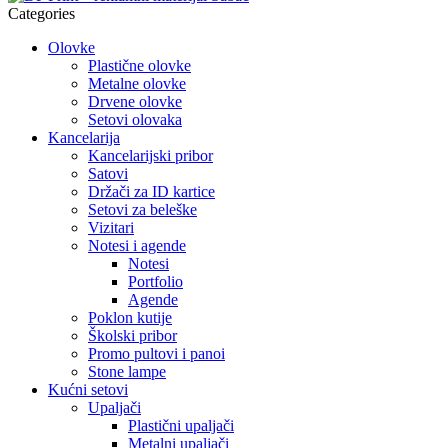
Categories
Olovke
Plastične olovke
Metalne olovke
Drvene olovke
Setovi olovaka
Kancelarija
Kancelarijski pribor
Satovi
Držači za ID kartice
Setovi za beleške
Vizitari
Notesi i agende
Notesi
Portfolio
Agende
Poklon kutije
Školski pribor
Promo pultovi i panoi
Stone lampe
Kućni setovi
Upaljači
Plastični upaljači
Metalni upaljači