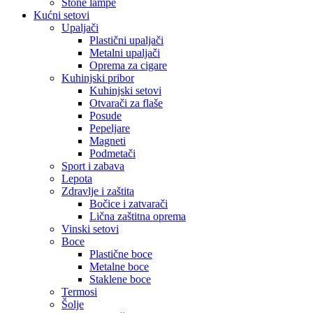
Stone lampe
Kućni setovi
Upaljači
Plastični upaljači
Metalni upaljači
Oprema za cigare
Kuhinjski pribor
Kuhinjski setovi
Otvarači za flaše
Posude
Pepeljare
Magneti
Podmetači
Sport i zabava
Lepota
Zdravlje i zaštita
Bočice i zatvarači
Lična zaštitna oprema
Vinski setovi
Boce
Plastične boce
Metalne boce
Staklene boce
Termosi
Šolje