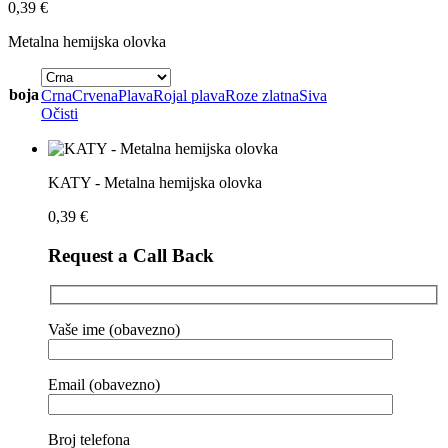
0,39
€
Metalna hemijska olovka
boja
Crna
Crvena
Plava
Rojal plava
Roze zlatna
Siva
Očisti
KATY - Metalna hemijska olovka
0,39
€
Request a Call Back
Vaše ime (obavezno)
Email (obavezno)
Broj telefona