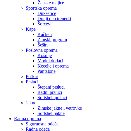
Ženske majice
Sportska oprema
Dukserice
Donji deo trenerki
Šorcevi
Kape
Kačketi
Zimski program
Šeširi
Poslovna oprema
Košulje
Modni dodaci
Kecelje i oprema
Pantalone
Peškiri
Prsluci
Štepani prsluci
Radni prsluci
Softshell prsluci
Jakne
Zimske jakne i vetrovke
Softshell jakne
Radna oprema
Sigurnosna odeća
Radna odeća