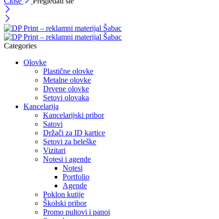
Close
Pregledali ste
Categories
Olovke
Plastične olovke
Metalne olovke
Drvene olovke
Setovi olovaka
Kancelarija
Kancelarijski pribor
Satovi
Držači za ID kartice
Setovi za beleške
Vizitari
Notesi i agende
Notesi
Portfolio
Agende
Poklon kutije
Školski pribor
Promo pultovi i panoi