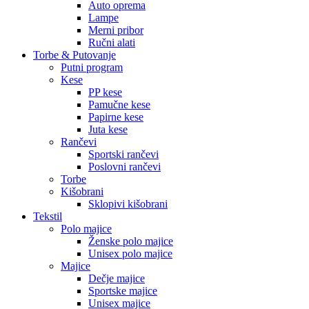
Auto oprema
Lampe
Merni pribor
Ručni alati
Torbe & Putovanje
Putni program
Kese
PP kese
Pamučne kese
Papirne kese
Juta kese
Rančevi
Sportski rančevi
Poslovni rančevi
Torbe
Kišobrani
Sklopivi kišobrani
Tekstil
Polo majice
Ženske polo majice
Unisex polo majice
Majice
Dečje majice
Sportske majice
Unisex majice