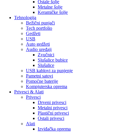
Ostale šolje
Metalne šolje
Keramičke šolje
Tehnologija
Bežični punjači
Tech portfolio
Gedžeti
USB
Auto gedžeti
Audio uređaji
Zvučnici
Slušalice bubice
Slušalice
USB kablovi za punjenje
Pametni satovi
Pomoćne baterije
Kompjuterska oprema
Privesci & Alati
Privesci
Drveni privesci
Metalni privesci
Plastični privesci
Ostali privesci
Alati
Izviđačka oprema