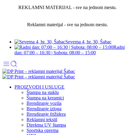
REKLAMNI MATERIJAL - sve na jednom mestu.
Reklamni materijal - sve na jednom mestu.
Severna 4, br. 30, Šabac
Radni
dan: 07:00 – 16:30 | Subota: 08:00 – 15:00
PROIZVODI I USLUGE
Štampa na staklu
Štampa na keramici
Brendiranje vozila
Brendiranje izloga
Brendiranje frižidera
Reklamni tekstil
Direktna UV štampa
Sportska oprema