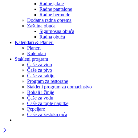
Radne jakne
Radne pantalone
Radne bermude
Dodatna radna oprema
Zaštitna obuća
Sigurnosna obuća
Radna obuća
Kalendari & Planeri
Planeri
Kalendari
Stakleni program
Čaše za vino
Čaše za pivo
Čaše za rakiju
Program za restorane
Stakleni program za domaćinstvo
Bokali i činije
Čaše za vodu
Čaše za tople napitke
Pepeljare
Čaše za žestoka pića