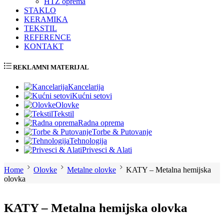
HTZ oprema
STAKLO
KERAMIKA
TEKSTIL
REFERENCE
KONTAKT
REKLAMNI MATERIJAL
Kancelarija
Kućni setovi
Olovke
Tekstil
Radna oprema
Torbe & Putovanje
Tehnologija
Privesci & Alati
Home
Olovke
Metalne olovke
KATY – Metalna hemijska
olovka
KATY – Metalna hemijska olovka