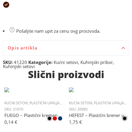
Pošaljite nam upit za cenu ovg proizvoda.
Opis artikla
SKU:
41220
Kategorije:
Kućni setovi
,
Kuhinjski pribor
,
Kuhinjski setovi
Slični proizvodi
KUĆNI SETOVI
,
PLASTIČNI UPALJAČI
,
UPALJAČI
KUĆNI SETOVI
,
PLASTIČNI UPALJAČI
,
U
SKU:
21010
SKU:
20082
FUEGO – Plastični kremen upaljač
HEFEST – Plastični brener upaljač
0,14
€
1,75
€