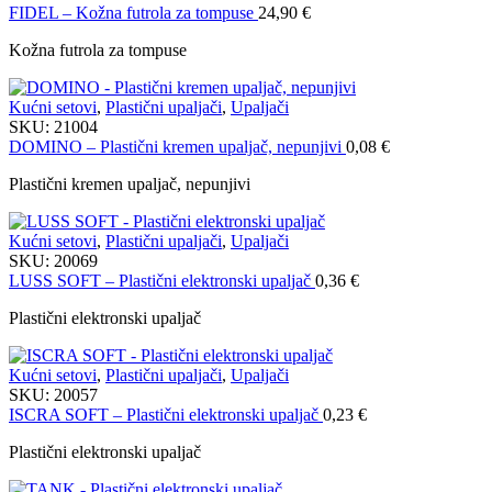
FIDEL – Kožna futrola za tompuse
24,90
€
Kožna futrola za tompuse
Kućni setovi
,
Plastični upaljači
,
Upaljači
SKU:
21004
DOMINO – Plastični kremen upaljač, nepunjivi
0,08
€
Plastični kremen upaljač, nepunjivi
Kućni setovi
,
Plastični upaljači
,
Upaljači
SKU:
20069
LUSS SOFT – Plastični elektronski upaljač
0,36
€
Plastični elektronski upaljač
Kućni setovi
,
Plastični upaljači
,
Upaljači
SKU:
20057
ISCRA SOFT – Plastični elektronski upaljač
0,23
€
Plastični elektronski upaljač