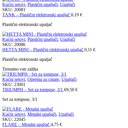
Kućni setovi
,
Plastični upaljači
,
Upaljači
SKU:
20081
TANK – Plastični elektronski upaljač
0,19
€
Plastični elektronski upaljač
Kućni setovi
,
Plastični upaljači
,
Upaljači
SKU:
20086
HETTA MINI – Plastični elektronski upaljač
0,11
€
Plastični elektronski upaljač
Trenutno van zaliha
Kućni setovi
,
Oprema za cigare
,
Upaljači
SKU:
23001
TRIUMPH – Set za tompuse, 3/1
69,50
€
Set za tompuse, 3/1
Kućni setovi
,
Metalni upaljači
,
Upaljači
SKU:
22045
FLARE – Metalni upaljač
4,75
€