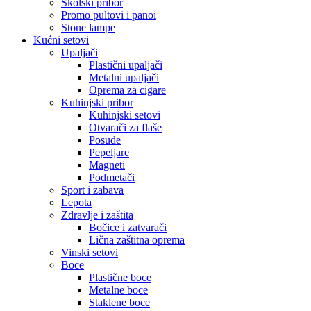
Školski pribor
Promo pultovi i panoi
Stone lampe
Kućni setovi
Upaljači
Plastični upaljači
Metalni upaljači
Oprema za cigare
Kuhinjski pribor
Kuhinjski setovi
Otvarači za flaše
Posude
Pepeljare
Magneti
Podmetači
Sport i zabava
Lepota
Zdravlje i zaštita
Bočice i zatvarači
Lična zaštitna oprema
Vinski setovi
Boce
Plastične boce
Metalne boce
Staklene boce