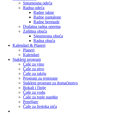
Sigurnosna odeća
Radna odeća
Radne jakne
Radne pantalone
Radne bermude
Dodatna radna oprema
Zaštitna obuća
Sigurnosna obuća
Radna obuća
Kalendari & Planeri
Planeri
Kalendari
Stakleni program
Čaše za vino
Čaše za pivo
Čaše za rakiju
Program za restorane
Stakleni program za domaćinstvo
Bokali i činije
Čaše za vodu
Čaše za tople napitke
Pepeljare
Čaše za žestoka pića