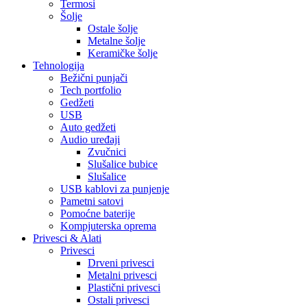
Termosi
Šolje
Ostale šolje
Metalne šolje
Keramičke šolje
Tehnologija
Bežični punjači
Tech portfolio
Gedžeti
USB
Auto gedžeti
Audio uređaji
Zvučnici
Slušalice bubice
Slušalice
USB kablovi za punjenje
Pametni satovi
Pomoćne baterije
Kompjuterska oprema
Privesci & Alati
Privesci
Drveni privesci
Metalni privesci
Plastični privesci
Ostali privesci