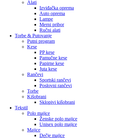
Alati
Izviđačka oprema
Auto oprema
Lampe
Merni pribor
Ručni alati
Torbe & Putovanje
Putni program
Kese
PP kese
Pamučne kese
Papirne kese
Juta kese
Rančevi
Sportski rančevi
Poslovni rančevi
Torbe
Kišobrani
Sklopivi kišobrani
Tekstil
Polo majice
Ženske polo majice
Unisex polo majice
Majice
Dečje majice