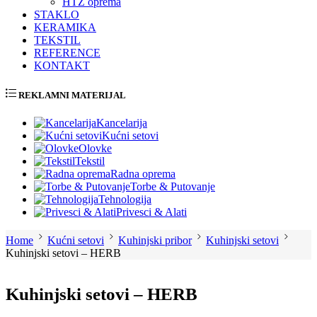
HTZ oprema
STAKLO
KERAMIKA
TEKSTIL
REFERENCE
KONTAKT
REKLAMNI MATERIJAL
Kancelarija
Kućni setovi
Olovke
Tekstil
Radna oprema
Torbe & Putovanje
Tehnologija
Privesci & Alati
Home
Kućni setovi
Kuhinjski pribor
Kuhinjski setovi
Kuhinjski setovi – HERB
Kuhinjski setovi – HERB