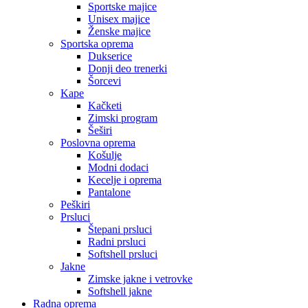
Sportske majice
Unisex majice
Ženske majice
Sportska oprema
Dukserice
Donji deo trenerki
Šorcevi
Kape
Kačketi
Zimski program
Šeširi
Poslovna oprema
Košulje
Modni dodaci
Kecelje i oprema
Pantalone
Peškiri
Prsluci
Štepani prsluci
Radni prsluci
Softshell prsluci
Jakne
Zimske jakne i vetrovke
Softshell jakne
Radna oprema