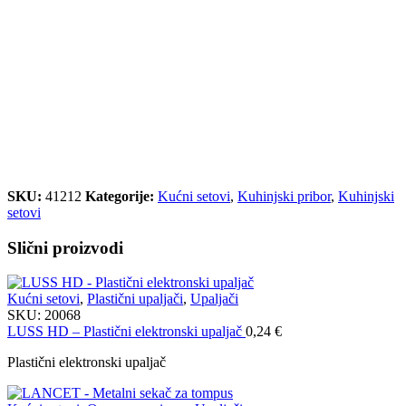
SKU:
41212
Kategorije:
Kućni setovi
,
Kuhinjski pribor
,
Kuhinjski
setovi
Slični proizvodi
Kućni setovi
,
Plastični upaljači
,
Upaljači
SKU:
20068
LUSS HD – Plastični elektronski upaljač
0,24
€
Plastični elektronski upaljač