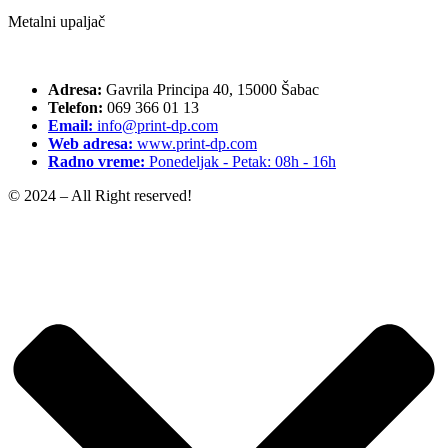
Metalni upaljač
Adresa:
Gavrila Principa 40, 15000 Šabac
Telefon:
069 366 01 13
Email:
info@print-dp.com
Web adresa:
www.print-dp.com
Radno vreme:
Ponedeljak - Petak: 08h - 16h
© 2024 – All Right reserved!