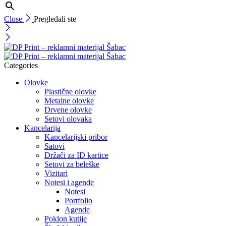
Close
Pregledali ste
Categories
Olovke
Plastične olovke
Metalne olovke
Drvene olovke
Setovi olovaka
Kancelarija
Kancelarijski pribor
Satovi
Držači za ID kartice
Setovi za beleške
Vizitari
Notesi i agende
Notesi
Portfolio
Agende
Poklon kutije