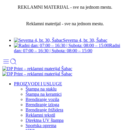
REKLAMNI MATERIJAL - sve na jednom mestu.
Reklamni materijal - sve na jednom mestu.
Severna 4, br. 30, Šabac
Radni
dan: 07:00 – 16:30 | Subota: 08:00 – 15:00
PROIZVODI I USLUGE
Štampa na staklu
Štampa na keramici
Brendiranje vozila
Brendiranje izloga
Brendiranje frižidera
Reklamni tekstil
Direktna UV štampa
Sportska oprema