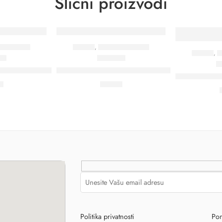
Slični proizvodi
LIHA
ČNE OLOVKE
OLOVKE
,
PLASTIČNE OLOVKE
OLOVKE
,
P
106
10190
 hemijska olovka
505 C – Plastična hemijska olovka
BALZAC S – P
€
0,13
€
Politika privatnosti
Pon