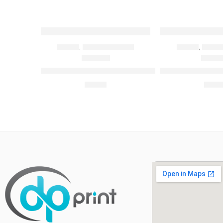
TRENUTNO VAN ZA
OLOVKE
,
PLASTIČNE OLOVKE
OLOVKE
,
PLASTI
10169
10
ZIGI – Plastična hemijska olovka
BART – Plastična
0,17
€
0,16