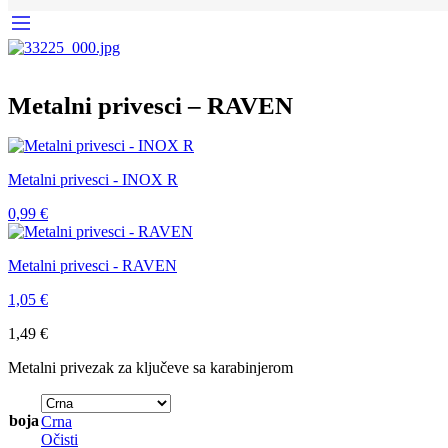
Metalni privesci – RAVEN
Metalni privesci - INOX R
0,99
€
Metalni privesci - RAVEN
1,05
€
1,49
€
Metalni privezak za ključeve sa karabinjerom
boja
Crna
Očisti