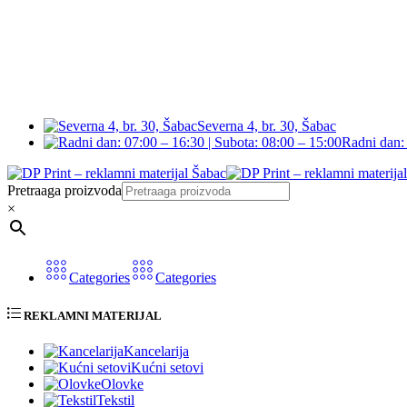
Severna 4, br. 30, Šabac
Radni dan: 
Pretraaga proizvoda
×
Categories
Categories
REKLAMNI MATERIJAL
Kancelarija
Kućni setovi
Olovke
Tekstil