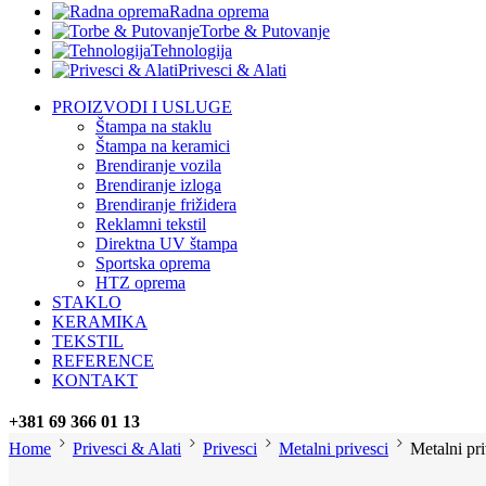
Radna oprema
Torbe & Putovanje
Tehnologija
Privesci & Alati
PROIZVODI I USLUGE
Štampa na staklu
Štampa na keramici
Brendiranje vozila
Brendiranje izloga
Brendiranje frižidera
Reklamni tekstil
Direktna UV štampa
Sportska oprema
HTZ oprema
STAKLO
KERAMIKA
TEKSTIL
REFERENCE
KONTAKT
+381 69 366 01 13
Home
Privesci & Alati
Privesci
Metalni privesci
Metalni p