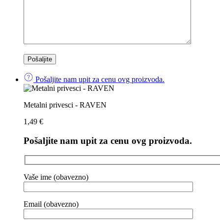
Pošaljite nam upit za cenu ovg proizvoda.
Metalni privesci - RAVEN
1,49
€
Pošaljite nam upit za cenu ovg proizvoda.
Vaše ime (obavezno)
Email (obavezno)