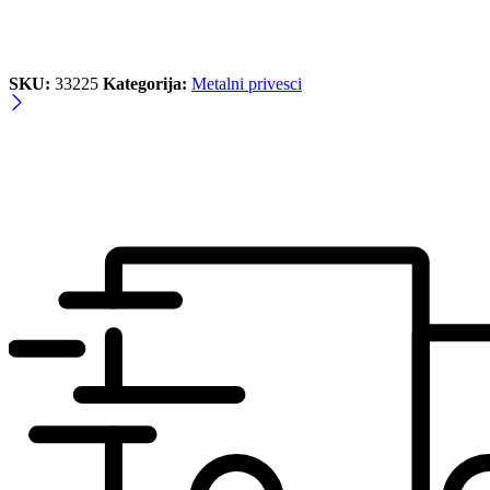
SKU:
33225
Kategorija:
Metalni privesci