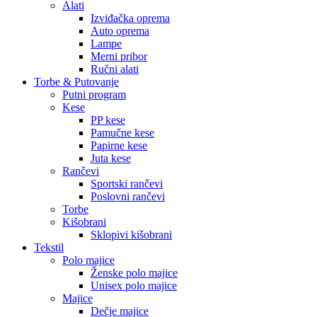
Alati
Izviđačka oprema
Auto oprema
Lampe
Merni pribor
Ručni alati
Torbe & Putovanje
Putni program
Kese
PP kese
Pamučne kese
Papirne kese
Juta kese
Rančevi
Sportski rančevi
Poslovni rančevi
Torbe
Kišobrani
Sklopivi kišobrani
Tekstil
Polo majice
Ženske polo majice
Unisex polo majice
Majice
Dečje majice