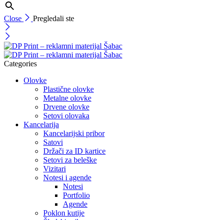
Close
Pregledali ste
Categories
Olovke
Plastične olovke
Metalne olovke
Drvene olovke
Setovi olovaka
Kancelarija
Kancelarijski pribor
Satovi
Držači za ID kartice
Setovi za beleške
Vizitari
Notesi i agende
Notesi
Portfolio
Agende
Poklon kutije