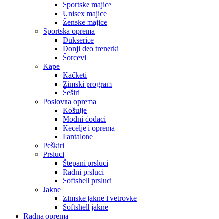
Sportske majice
Unisex majice
Ženske majice
Sportska oprema
Dukserice
Donji deo trenerki
Šorcevi
Kape
Kačketi
Zimski program
Šeširi
Poslovna oprema
Košulje
Modni dodaci
Kecelje i oprema
Pantalone
Peškiri
Prsluci
Štepani prsluci
Radni prsluci
Softshell prsluci
Jakne
Zimske jakne i vetrovke
Softshell jakne
Radna oprema