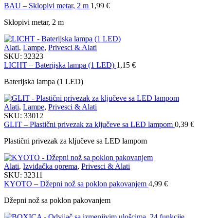
BAU – Sklopivi metar, 2 m
1,99
€
Sklopivi metar, 2 m
Alati
,
Lampe
,
Privesci & Alati
SKU:
32323
LICHT – Baterijska lampa (1 LED)
1,15
€
Baterijska lampa (1 LED)
Alati
,
Lampe
,
Privesci & Alati
SKU:
33012
GLIT – Plastični privezak za ključeve sa LED lampom
0,39
€
Plastični privezak za ključeve sa LED lampom
Alati
,
Izviđačka oprema
,
Privesci & Alati
SKU:
32311
KYOTO – Džepni nož sa poklon pakovanjem
4,99
€
Džepni nož sa poklon pakovanjem