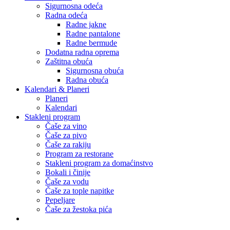
Sigurnosna odeća
Radna odeća
Radne jakne
Radne pantalone
Radne bermude
Dodatna radna oprema
Zaštitna obuća
Sigurnosna obuća
Radna obuća
Kalendari & Planeri
Planeri
Kalendari
Stakleni program
Čaše za vino
Čaše za pivo
Čaše za rakiju
Program za restorane
Stakleni program za domaćinstvo
Bokali i činije
Čaše za vodu
Čaše za tople napitke
Pepeljare
Čaše za žestoka pića