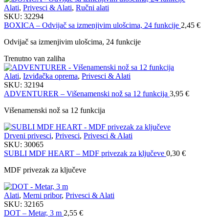
Alati
,
Privesci & Alati
,
Ručni alati
SKU:
32294
BOXICA – Odvijač sa izmenjivim ulošcima, 24 funkcije
2,45
€
Odvijač sa izmenjivim ulošcima, 24 funkcije
Trenutno van zaliha
Alati
,
Izviđačka oprema
,
Privesci & Alati
SKU:
32194
ADVENTURER – Višenamenski nož sa 12 funkcija
3,95
€
Višenamenski nož sa 12 funkcija
Drveni privesci
,
Privesci
,
Privesci & Alati
SKU:
30065
SUBLI MDF HEART – MDF privezak za ključeve
0,30
€
MDF privezak za ključeve
Alati
,
Merni pribor
,
Privesci & Alati
SKU:
32165
DOT – Metar, 3 m
2,55
€