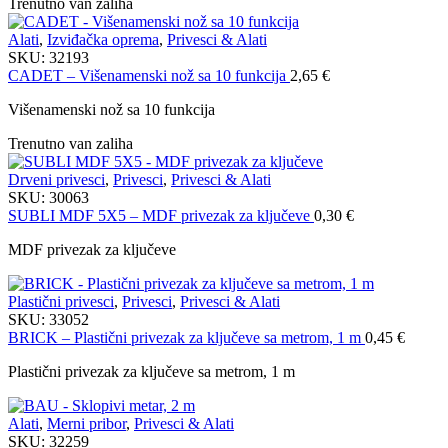
Trenutno van zaliha
Alati
,
Izviđačka oprema
,
Privesci & Alati
SKU:
32193
CADET – Višenamenski nož sa 10 funkcija
2,65
€
Višenamenski nož sa 10 funkcija
Trenutno van zaliha
Drveni privesci
,
Privesci
,
Privesci & Alati
SKU:
30063
SUBLI MDF 5X5 – MDF privezak za ključeve
0,30
€
MDF privezak za ključeve
Plastični privesci
,
Privesci
,
Privesci & Alati
SKU:
33052
BRICK – Plastični privezak za ključeve sa metrom, 1 m
0,45
€
Plastični privezak za ključeve sa metrom, 1 m
Alati
,
Merni pribor
,
Privesci & Alati
SKU:
32259