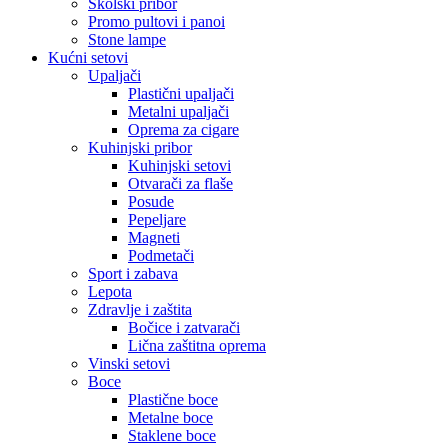
Školski pribor
Promo pultovi i panoi
Stone lampe
Kućni setovi
Upaljači
Plastični upaljači
Metalni upaljači
Oprema za cigare
Kuhinjski pribor
Kuhinjski setovi
Otvarači za flaše
Posude
Pepeljare
Magneti
Podmetači
Sport i zabava
Lepota
Zdravlje i zaštita
Bočice i zatvarači
Lična zaštitna oprema
Vinski setovi
Boce
Plastične boce
Metalne boce
Staklene boce