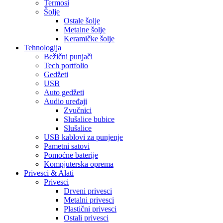
Termosi
Šolje
Ostale šolje
Metalne šolje
Keramičke šolje
Tehnologija
Bežični punjači
Tech portfolio
Gedžeti
USB
Auto gedžeti
Audio uređaji
Zvučnici
Slušalice bubice
Slušalice
USB kablovi za punjenje
Pametni satovi
Pomoćne baterije
Kompjuterska oprema
Privesci & Alati
Privesci
Drveni privesci
Metalni privesci
Plastični privesci
Ostali privesci