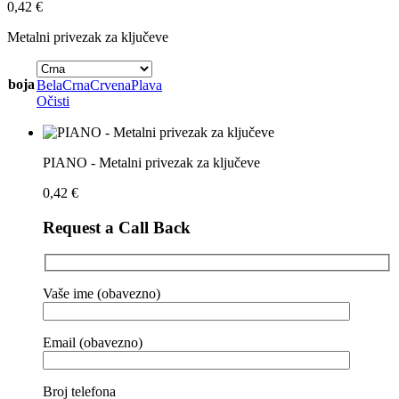
0,42
€
Metalni privezak za ključeve
boja
Bela
Crna
Crvena
Plava
Očisti
PIANO - Metalni privezak za ključeve
0,42
€
Request a Call Back
Vaše ime (obavezno)
Email (obavezno)
Broj telefona