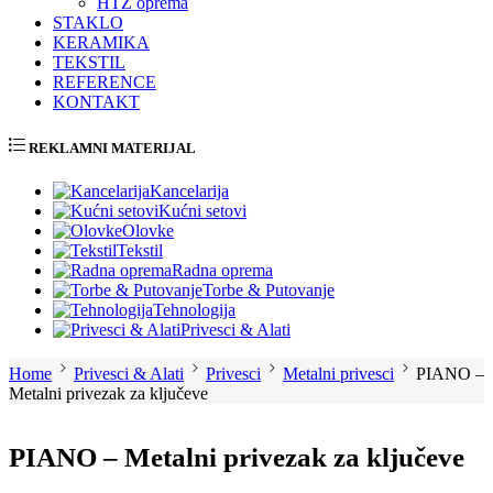
HTZ oprema
STAKLO
KERAMIKA
TEKSTIL
REFERENCE
KONTAKT
REKLAMNI MATERIJAL
Kancelarija
Kućni setovi
Olovke
Tekstil
Radna oprema
Torbe & Putovanje
Tehnologija
Privesci & Alati
Home
Privesci & Alati
Privesci
Metalni privesci
PIANO –
Metalni privezak za ključeve
PIANO – Metalni privezak za ključeve