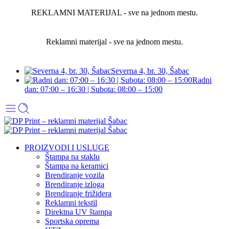
REKLAMNI MATERIJAL - sve na jednom mestu.
Reklamni materijal - sve na jednom mestu.
Severna 4, br. 30, Šabac
Radni
dan: 07:00 – 16:30 | Subota: 08:00 – 15:00
PROIZVODI I USLUGE
Štampa na staklu
Štampa na keramici
Brendiranje vozila
Brendiranje izloga
Brendiranje frižidera
Reklamni tekstil
Direktna UV štampa
Sportska oprema