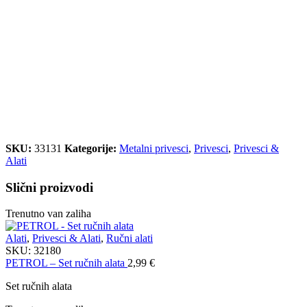
SKU:
33131
Kategorije:
Metalni privesci
,
Privesci
,
Privesci &
Alati
Slični proizvodi
Trenutno van zaliha
Alati
,
Privesci & Alati
,
Ručni alati
SKU:
32180
PETROL – Set ručnih alata
2,99
€
Set ručnih alata