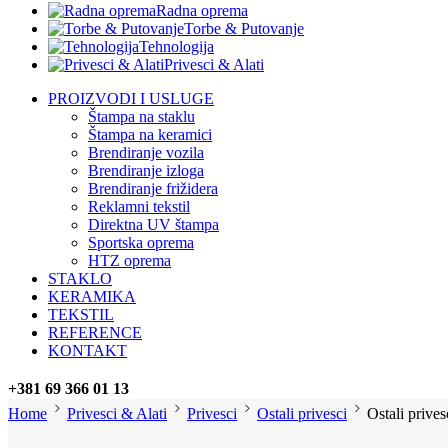
Radna oprema
Torbe & Putovanje
Tehnologija
Privesci & Alati
PROIZVODI I USLUGE
Štampa na staklu
Štampa na keramici
Brendiranje vozila
Brendiranje izloga
Brendiranje frižidera
Reklamni tekstil
Direktna UV štampa
Sportska oprema
HTZ oprema
STAKLO
KERAMIKA
TEKSTIL
REFERENCE
KONTAKT
+381 69 366 01 13
Home
Privesci & Alati
Privesci
Ostali privesci
Ostali prive