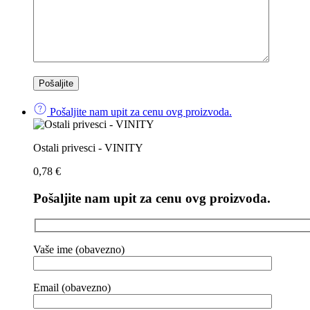
Pošaljite nam upit za cenu ovg proizvoda.
Ostali privesci - VINITY
0,78
€
Pošaljite nam upit za cenu ovg proizvoda.
Vaše ime (obavezno)
Email (obavezno)