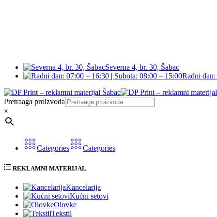
Severna 4, br. 30, Šabac
Radni dan: 
Pretraaga proizvoda
×
Categories
Categories
REKLAMNI MATERIJAL
Kancelarija
Kućni setovi
Olovke
Tekstil