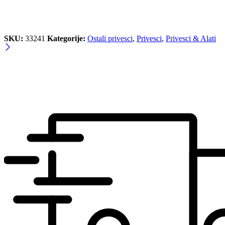
SKU:
33241
Kategorije:
Ostali privesci
,
Privesci
,
Privesci & Alati