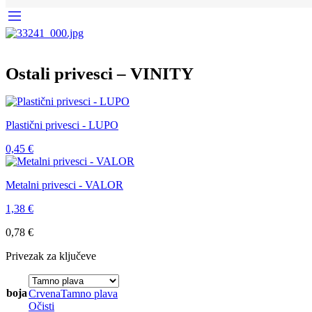
Ostali privesci – VINITY
Plastični privesci - LUPO
0,45
€
Metalni privesci - VALOR
1,38
€
0,78
€
Privezak za ključeve
boja
Crvena
Tamno plava
Očisti