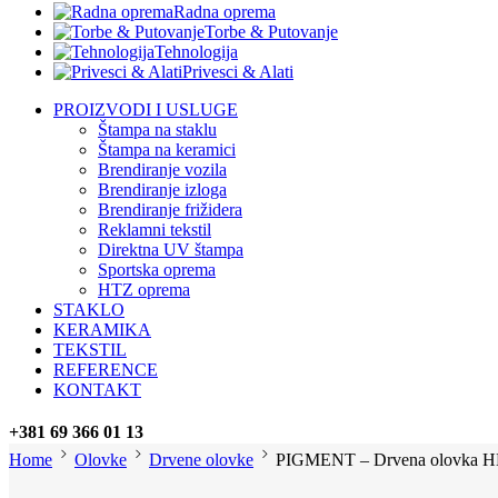
Radna oprema
Torbe & Putovanje
Tehnologija
Privesci & Alati
PROIZVODI I USLUGE
Štampa na staklu
Štampa na keramici
Brendiranje vozila
Brendiranje izloga
Brendiranje frižidera
Reklamni tekstil
Direktna UV štampa
Sportska oprema
HTZ oprema
STAKLO
KERAMIKA
TEKSTIL
REFERENCE
KONTAKT
+381 69 366 01 13
Home
Olovke
Drvene olovke
PIGMENT – Drvena olovka H