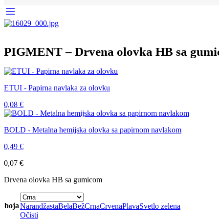
PIGMENT – Drvena olovka HB sa gum
ETUI - Papirna navlaka za olovku
0,08
€
BOLD - Metalna hemijska olovka sa papirnom navlakom
0,49
€
0,07
€
Drvena olovka HB sa gumicom
boja
Narandžasta
Bela
Bež
Crna
Crvena
Plava
Svetlo zelena
Očisti