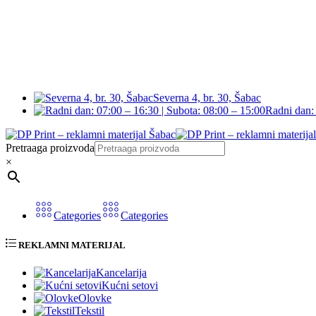
Severna 4, br. 30, Šabac
Radni dan: 
Pretraaga proizvoda
×
Categories
Categories
REKLAMNI MATERIJAL
Kancelarija
Kućni setovi
Olovke
Tekstil