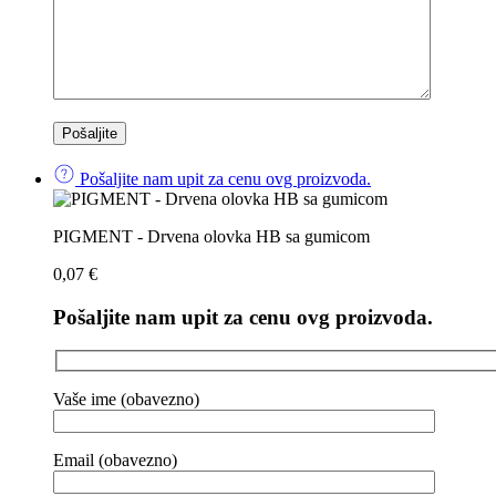
Pošaljite nam upit za cenu ovg proizvoda.
PIGMENT - Drvena olovka HB sa gumicom
0,07
€
Pošaljite nam upit za cenu ovg proizvoda.
Vaše ime (obavezno)
Email (obavezno)