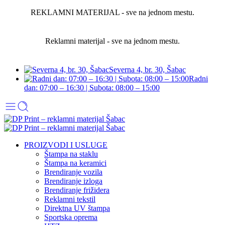
REKLAMNI MATERIJAL - sve na jednom mestu.
Reklamni materijal - sve na jednom mestu.
Severna 4, br. 30, Šabac
Radni
dan: 07:00 – 16:30 | Subota: 08:00 – 15:00
PROIZVODI I USLUGE
Štampa na staklu
Štampa na keramici
Brendiranje vozila
Brendiranje izloga
Brendiranje frižidera
Reklamni tekstil
Direktna UV štampa
Sportska oprema