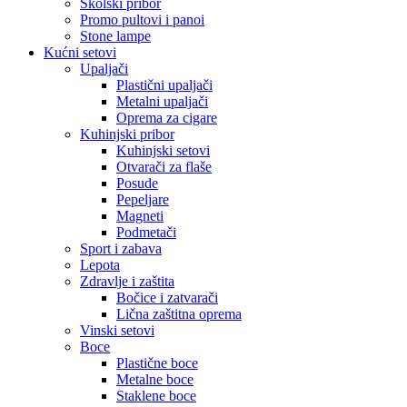
Školski pribor
Promo pultovi i panoi
Stone lampe
Kućni setovi
Upaljači
Plastični upaljači
Metalni upaljači
Oprema za cigare
Kuhinjski pribor
Kuhinjski setovi
Otvarači za flaše
Posude
Pepeljare
Magneti
Podmetači
Sport i zabava
Lepota
Zdravlje i zaštita
Bočice i zatvarači
Lična zaštitna oprema
Vinski setovi
Boce
Plastične boce
Metalne boce
Staklene boce