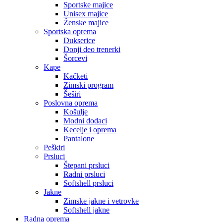
Sportske majice
Unisex majice
Ženske majice
Sportska oprema
Dukserice
Donji deo trenerki
Šorcevi
Kape
Kačketi
Zimski program
Šeširi
Poslovna oprema
Košulje
Modni dodaci
Kecelje i oprema
Pantalone
Peškiri
Prsluci
Štepani prsluci
Radni prsluci
Softshell prsluci
Jakne
Zimske jakne i vetrovke
Softshell jakne
Radna oprema