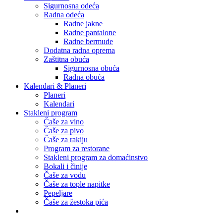
Sigurnosna odeća
Radna odeća
Radne jakne
Radne pantalone
Radne bermude
Dodatna radna oprema
Zaštitna obuća
Sigurnosna obuća
Radna obuća
Kalendari & Planeri
Planeri
Kalendari
Stakleni program
Čaše za vino
Čaše za pivo
Čaše za rakiju
Program za restorane
Stakleni program za domaćinstvo
Bokali i činije
Čaše za vodu
Čaše za tople napitke
Pepeljare
Čaše za žestoka pića