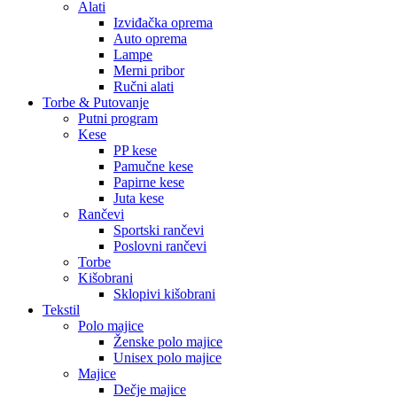
Alati
Izviđačka oprema
Auto oprema
Lampe
Merni pribor
Ručni alati
Torbe & Putovanje
Putni program
Kese
PP kese
Pamučne kese
Papirne kese
Juta kese
Rančevi
Sportski rančevi
Poslovni rančevi
Torbe
Kišobrani
Sklopivi kišobrani
Tekstil
Polo majice
Ženske polo majice
Unisex polo majice
Majice
Dečje majice