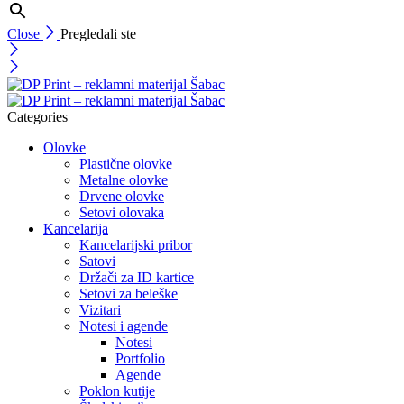
Close
Pregledali ste
Categories
Olovke
Plastične olovke
Metalne olovke
Drvene olovke
Setovi olovaka
Kancelarija
Kancelarijski pribor
Satovi
Držači za ID kartice
Setovi za beleške
Vizitari
Notesi i agende
Notesi
Portfolio
Agende
Poklon kutije