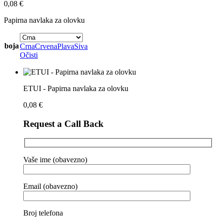
0,08
€
Papirna navlaka za olovku
boja
Crna
Crvena
Plava
Siva
Očisti
ETUI - Papirna navlaka za olovku
0,08
€
Request a Call Back
Vaše ime (obavezno)
Email (obavezno)
Broj telefona