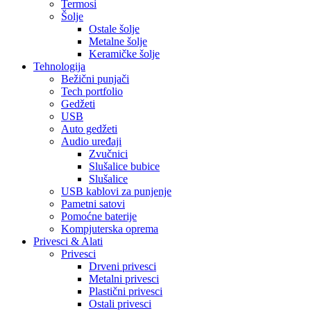
Termosi
Šolje
Ostale šolje
Metalne šolje
Keramičke šolje
Tehnologija
Bežični punjači
Tech portfolio
Gedžeti
USB
Auto gedžeti
Audio uređaji
Zvučnici
Slušalice bubice
Slušalice
USB kablovi za punjenje
Pametni satovi
Pomoćne baterije
Kompjuterska oprema
Privesci & Alati
Privesci
Drveni privesci
Metalni privesci
Plastični privesci
Ostali privesci