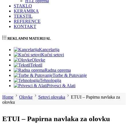
HTZ oprema
STAKLO
KERAMIKA
TEKSTIL
REFERENCE
KONTAKT
REKLAMNI MATERIJAL
Kancelarija
Kućni setovi
Olovke
Tekstil
Radna oprema
Torbe & Putovanje
Tehnologija
Privesci & Alati
Home
Olovke
Setovi olovaka
ETUI – Papirna navlaka za
olovku
ETUI – Papirna navlaka za olovku