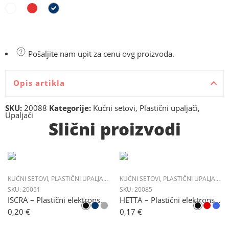
Pošaljite nam upit za cenu ovg proizvoda.
Opis artikla
SKU:
20088
Kategorije:
Kućni setovi
,
Plastični upaljači
,
Upaljači
Slični proizvodi
KUĆNI SETOVI
,
PLASTIČNI UPALJAČI
,
UPALJAČI
KUĆNI SETOVI
,
PLASTIČNI UPALJAČI
,
U
SKU:
20051
SKU:
20085
ISCRA – Plastični elektronski upaljač
HETTA – Plastični elektronski upaljač
0,20
€
0,17
€