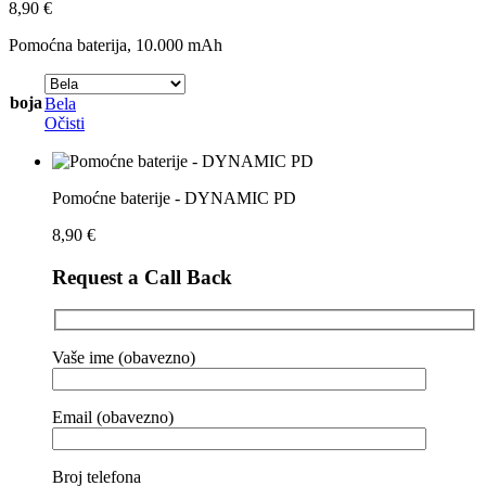
8,90
€
Pomoćna baterija, 10.000 mAh
boja
Bela
Očisti
Pomoćne baterije - DYNAMIC PD
8,90
€
Request a Call Back
Vaše ime (obavezno)
Email (obavezno)
Broj telefona