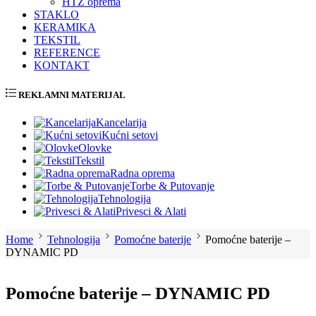
HTZ oprema
STAKLO
KERAMIKA
TEKSTIL
REFERENCE
KONTAKT
REKLAMNI MATERIJAL
Kancelarija
Kućni setovi
Olovke
Tekstil
Radna oprema
Torbe & Putovanje
Tehnologija
Privesci & Alati
Home
Tehnologija
Pomoćne baterije
Pomoćne baterije –
DYNAMIC PD
Pomoćne baterije – DYNAMIC PD