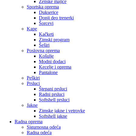
Ženske majice
Sportska oprema
Dukserice
Donji deo trenerki
Šorcevi
Kape
Kačketi
Zimski program
Šeširi
Poslovna oprema
Košulje
Modni dodaci
Kecelje i oprema
Pantalone
Peškiri
Prsluci
Štepani prsluci
Radni prsluci
Softshell prsluci
Jakne
Zimske jakne i vetrovke
Softshell jakne
Radna oprema
Sigurnosna odeća
Radna odeća