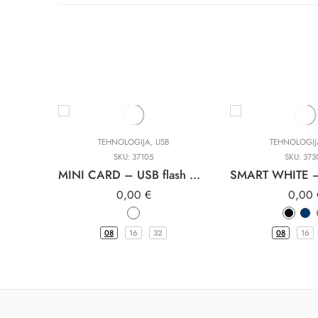
TEHNOLOGIJA
,
USB
TEHNOLOGIJ
SKU:
37105
SKU:
373
MINI CARD – USB flash memorija
0,00
€
0,00
08
16
32
08
16