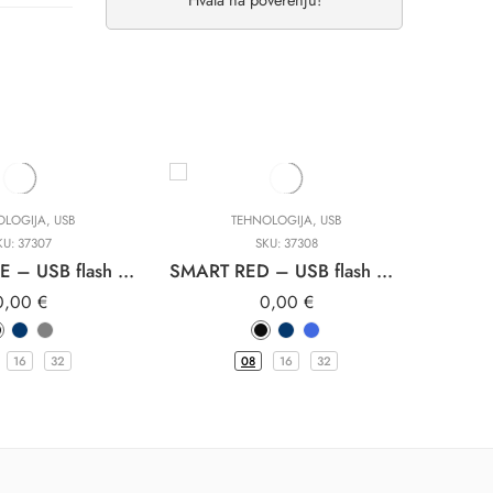
OLOGIJA
,
USB
TEHNOLOGIJA
,
USB
AUT
KU:
37307
SKU:
37308
SMART BLUE – USB flash memorija
SMART RED – USB flash memorija
0,00
€
0,00
€
16
32
08
16
32