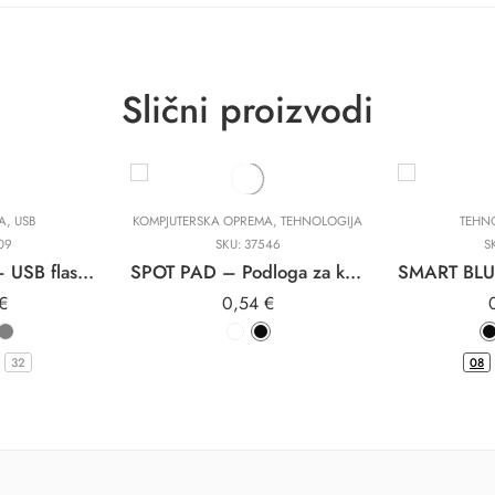
Slični proizvodi
A
,
USB
KOMPJUTERSKA OPREMA
,
TEHNOLOGIJA
TEHN
09
SKU:
37546
S
SMART WHITE – USB flash memorija
SPOT PAD – Podloga za kompjuterski miš
€
0,54
€
32
08