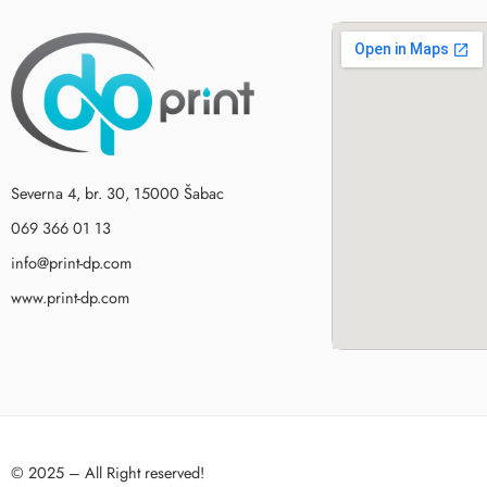
Severna 4, br. 30, 15000 Šabac
069 366 01 13
info@print-dp.com
www.print-dp.com
© 2025 – All Right reserved!