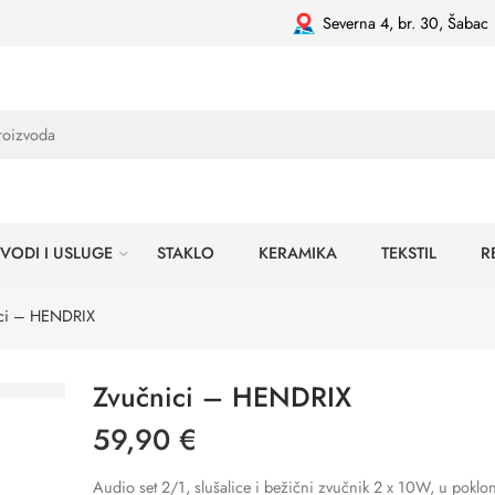
Severna 4, br. 30, Šabac
VODI I USLUGE
STAKLO
KERAMIKA
TEKSTIL
R
ci – HENDRIX
Zvučnici – HENDRIX
59,90
€
Audio set 2/1, slušalice i bežični zvučnik 2 x 10W, u poklon 