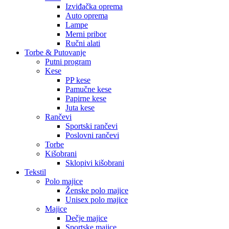
Izviđačka oprema
Auto oprema
Lampe
Merni pribor
Ručni alati
Torbe & Putovanje
Putni program
Kese
PP kese
Pamučne kese
Papirne kese
Juta kese
Rančevi
Sportski rančevi
Poslovni rančevi
Torbe
Kišobrani
Sklopivi kišobrani
Tekstil
Polo majice
Ženske polo majice
Unisex polo majice
Majice
Dečje majice
Sportske majice