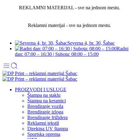
REKLAMNI MATERIJAL - sve na jednom mestu.
Reklamni materijal - sve na jednom mestu.
Severna 4, br. 30, Šabac
Radni
dan: 07:00 – 16:30 | Subota: 08:00 – 15:00
PROIZVODI I USLUGE
Štampa na staklu
Štampa na keramici
Brendiranje vozila
Brendiranje izloga
Brendiranje frižidera
Reklamni tekstil
Direktna UV štampa
Sportska oprema