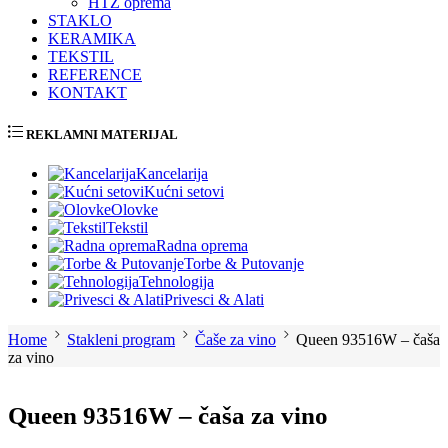
HTZ oprema
STAKLO
KERAMIKA
TEKSTIL
REFERENCE
KONTAKT
REKLAMNI MATERIJAL
Kancelarija
Kućni setovi
Olovke
Tekstil
Radna oprema
Torbe & Putovanje
Tehnologija
Privesci & Alati
Home
Stakleni program
Čaše za vino
Queen 93516W – čaša
za vino
Queen 93516W – čaša za vino