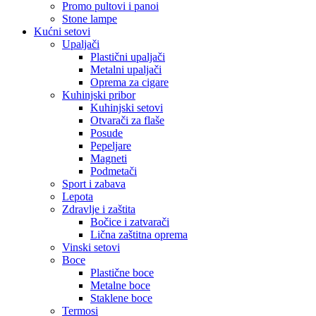
Promo pultovi i panoi
Stone lampe
Kućni setovi
Upaljači
Plastični upaljači
Metalni upaljači
Oprema za cigare
Kuhinjski pribor
Kuhinjski setovi
Otvarači za flaše
Posude
Pepeljare
Magneti
Podmetači
Sport i zabava
Lepota
Zdravlje i zaštita
Bočice i zatvarači
Lična zaštitna oprema
Vinski setovi
Boce
Plastične boce
Metalne boce
Staklene boce
Termosi