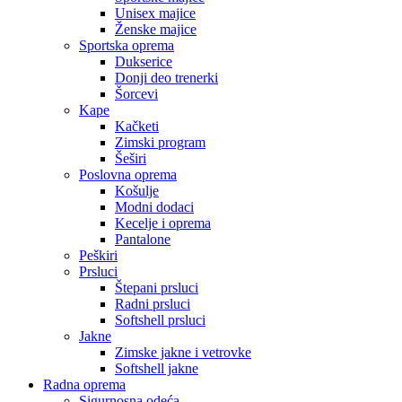
Unisex majice
Ženske majice
Sportska oprema
Dukserice
Donji deo trenerki
Šorcevi
Kape
Kačketi
Zimski program
Šeširi
Poslovna oprema
Košulje
Modni dodaci
Kecelje i oprema
Pantalone
Peškiri
Prsluci
Štepani prsluci
Radni prsluci
Softshell prsluci
Jakne
Zimske jakne i vetrovke
Softshell jakne
Radna oprema
Sigurnosna odeća