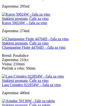
Zapremina: 295ml
Stakleni program
,
Čaše za vino
Kuros 50024W – čaša za vino
Zapremina: 274ml
Stakleni program
,
Čaše za vino
Champagine Fluite 44704D – čaša za vino
Brend: Pasabahce
Zapremina: 210cc
Visina: 210mm
Prečnik u vrhu: 50mm
Stakleni program
,
Čaše za vino
Lara Cristalex 022854W – čaša za vino
Zapremina: 480ml
Stakleni program
,
Čaše za rakiju