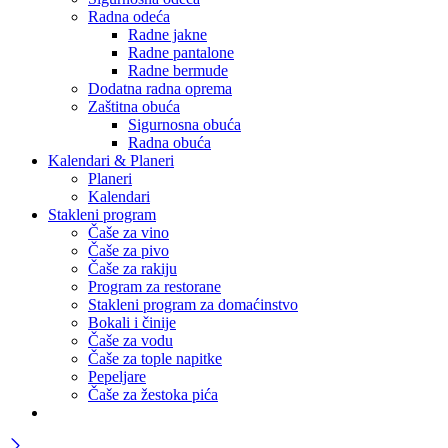
Radna odeća
Radne jakne
Radne pantalone
Radne bermude
Dodatna radna oprema
Zaštitna obuća
Sigurnosna obuća
Radna obuća
Kalendari & Planeri
Planeri
Kalendari
Stakleni program
Čaše za vino
Čaše za pivo
Čaše za rakiju
Program za restorane
Stakleni program za domaćinstvo
Bokali i činije
Čaše za vodu
Čaše za tople napitke
Pepeljare
Čaše za žestoka pića