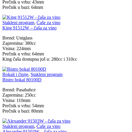
Prečnik u vrhu: 43mm
Prečnik u bazi: 64mm
Stakleni program
,
Čaše za vino
King 91512W – čaša za vino
Brend: Uniglass
Zapremina: 380cc
Visina: 224mm
Prečnik u vrhu: 64mm
King čaša dostupna još u: 280cc i 310cc
Bokali i činije
,
Stakleni program
Bistro bokal 80100D
Brend: Pasabahce
Zapremina: 250cc
Visina: 110mm
Prečnik u vrhu: 54mm
Prečnik u bazi: 80mm
Stakleni program
,
Čaše za vino
Alexander 91503W – čaša za vino