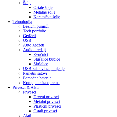
Šolje
Ostale šolje
Metalne šolje
Keramičke šolje
Tehnologija
Bežični punjači
Tech portfolio
Gedžeti
USB
Auto gedžeti
Audio uređaji
Zvučnici
Slušalice bubice
Slušalice
USB kablovi za punjenje
Pametni satovi
Pomoćne baterije
Kompjuterska oprema
Privesci & Alati
Privesci
Drveni privesci
Metalni privesci
Plastični privesci
Ostali privesci
Alati