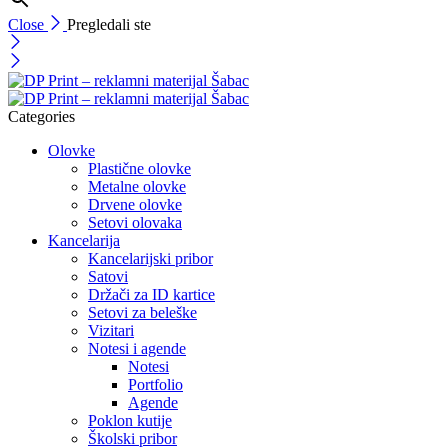
Close
Pregledali ste
Categories
Olovke
Plastične olovke
Metalne olovke
Drvene olovke
Setovi olovaka
Kancelarija
Kancelarijski pribor
Satovi
Držači za ID kartice
Setovi za beleške
Vizitari
Notesi i agende
Notesi
Portfolio
Agende
Poklon kutije
Školski pribor