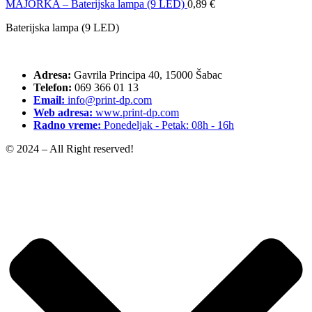
MAJORKA – Baterijska lampa (9 LED)
0,89
€
Baterijska lampa (9 LED)
Adresa:
Gavrila Principa 40, 15000 Šabac
Telefon:
069 366 01 13
Email:
info@print-dp.com
Web adresa:
www.print-dp.com
Radno vreme:
Ponedeljak - Petak: 08h - 16h
© 2024 – All Right reserved!