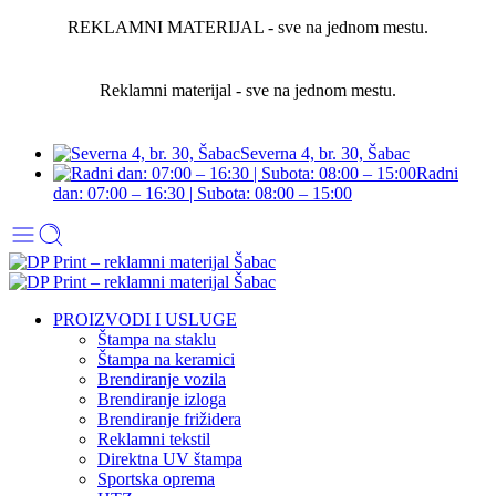
REKLAMNI MATERIJAL - sve na jednom mestu.
Reklamni materijal - sve na jednom mestu.
Severna 4, br. 30, Šabac
Radni
dan: 07:00 – 16:30 | Subota: 08:00 – 15:00
PROIZVODI I USLUGE
Štampa na staklu
Štampa na keramici
Brendiranje vozila
Brendiranje izloga
Brendiranje frižidera
Reklamni tekstil
Direktna UV štampa
Sportska oprema