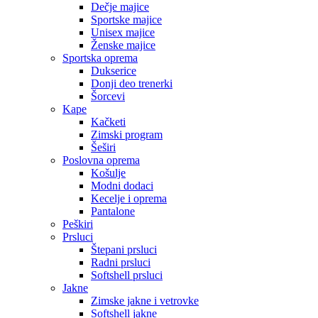
Dečje majice
Sportske majice
Unisex majice
Ženske majice
Sportska oprema
Dukserice
Donji deo trenerki
Šorcevi
Kape
Kačketi
Zimski program
Šeširi
Poslovna oprema
Košulje
Modni dodaci
Kecelje i oprema
Pantalone
Peškiri
Prsluci
Štepani prsluci
Radni prsluci
Softshell prsluci
Jakne
Zimske jakne i vetrovke
Softshell jakne