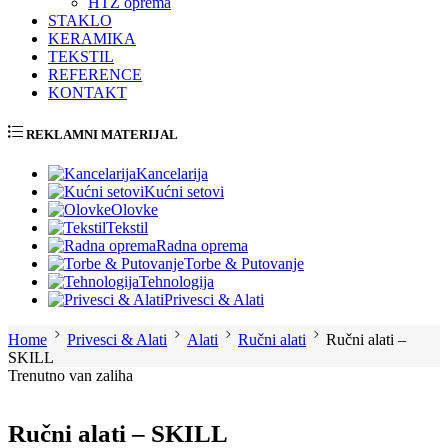
HTZ oprema
STAKLO
KERAMIKA
TEKSTIL
REFERENCE
KONTAKT
REKLAMNI MATERIJAL
Kancelarija
Kućni setovi
Olovke
Tekstil
Radna oprema
Torbe & Putovanje
Tehnologija
Privesci & Alati
Home
Privesci & Alati
Alati
Ručni alati
Ručni alati –
SKILL
Trenutno van zaliha
Ručni alati – SKILL