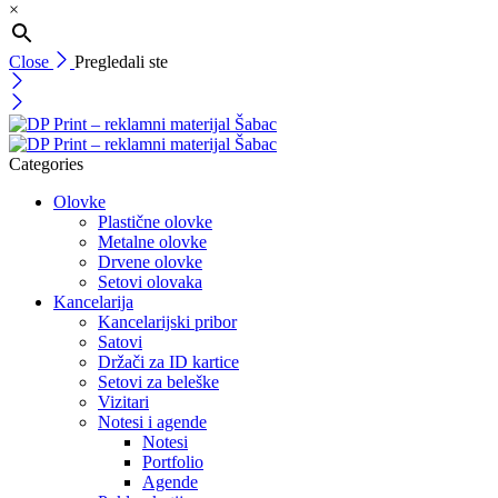
×
Close
Pregledali ste
Categories
Olovke
Plastične olovke
Metalne olovke
Drvene olovke
Setovi olovaka
Kancelarija
Kancelarijski pribor
Satovi
Držači za ID kartice
Setovi za beleške
Vizitari
Notesi i agende
Notesi
Portfolio
Agende