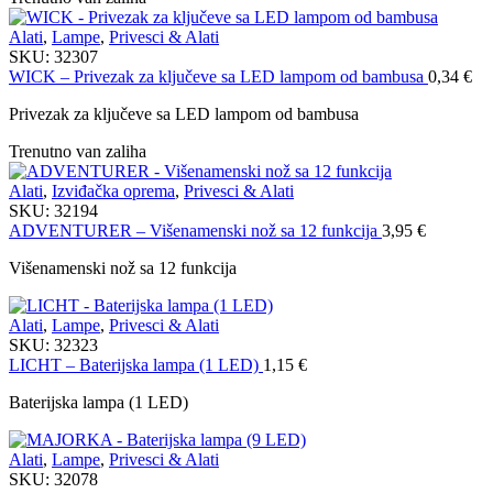
Alati
,
Lampe
,
Privesci & Alati
SKU:
32307
WICK – Privezak za ključeve sa LED lampom od bambusa
0,34
€
Privezak za ključeve sa LED lampom od bambusa
Trenutno van zaliha
Alati
,
Izviđačka oprema
,
Privesci & Alati
SKU:
32194
ADVENTURER – Višenamenski nož sa 12 funkcija
3,95
€
Višenamenski nož sa 12 funkcija
Alati
,
Lampe
,
Privesci & Alati
SKU:
32323
LICHT – Baterijska lampa (1 LED)
1,15
€
Baterijska lampa (1 LED)
Alati
,
Lampe
,
Privesci & Alati
SKU:
32078