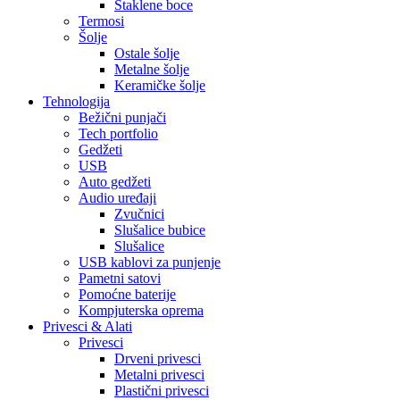
Staklene boce
Termosi
Šolje
Ostale šolje
Metalne šolje
Keramičke šolje
Tehnologija
Bežični punjači
Tech portfolio
Gedžeti
USB
Auto gedžeti
Audio uređaji
Zvučnici
Slušalice bubice
Slušalice
USB kablovi za punjenje
Pametni satovi
Pomoćne baterije
Kompjuterska oprema
Privesci & Alati
Privesci
Drveni privesci
Metalni privesci
Plastični privesci