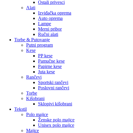
Ostali privesci
Alati
Izviđačka oprema
Auto oprema
Lampe
Merni pribor
Ručni alati
Torbe & Putovanje
Putni program
Kese
PP kese
Pamučne kese
Papirne kese
Juta kese
Rančevi
Sportski rančevi
Poslovni rančevi
Torbe
Kišobrani
Sklopivi kišobrani
Tekstil
Polo majice
Ženske polo majice
Unisex polo majice
Majice