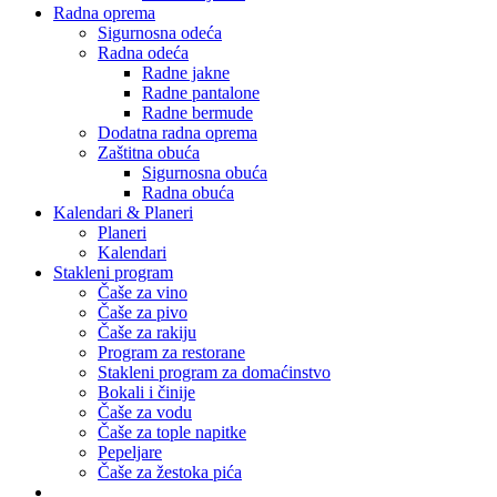
Radna oprema
Sigurnosna odeća
Radna odeća
Radne jakne
Radne pantalone
Radne bermude
Dodatna radna oprema
Zaštitna obuća
Sigurnosna obuća
Radna obuća
Kalendari & Planeri
Planeri
Kalendari
Stakleni program
Čaše za vino
Čaše za pivo
Čaše za rakiju
Program za restorane
Stakleni program za domaćinstvo
Bokali i činije
Čaše za vodu
Čaše za tople napitke
Pepeljare
Čaše za žestoka pića