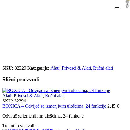
SKU:
32329
Kategorije:
Alati
,
Privesci & Alati
,
Ručni alati
Slični proizvodi
Alati
,
Privesci & Alati
,
Ručni alati
SKU:
32294
BOXICA – Odvijač sa izmenjivim ulošcima, 24 funkcije
2,45
€
Odvijač sa izmenjivim ulošcima, 24 funkcije
Trenutno van zaliha