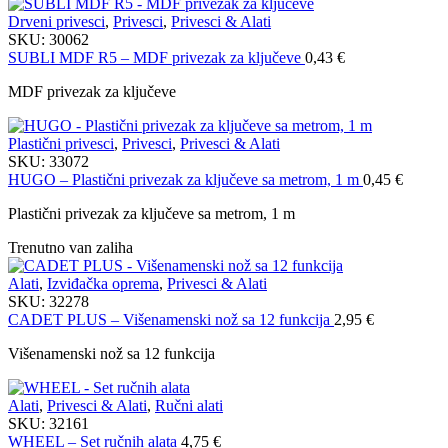
Drveni privesci
,
Privesci
,
Privesci & Alati
SKU:
30062
SUBLI MDF R5 – MDF privezak za ključeve
0,43
€
MDF privezak za ključeve
Plastični privesci
,
Privesci
,
Privesci & Alati
SKU:
33072
HUGO – Plastični privezak za ključeve sa metrom, 1 m
0,45
€
Plastični privezak za ključeve sa metrom, 1 m
Trenutno van zaliha
Alati
,
Izviđačka oprema
,
Privesci & Alati
SKU:
32278
CADET PLUS – Višenamenski nož sa 12 funkcija
2,95
€
Višenamenski nož sa 12 funkcija
Alati
,
Privesci & Alati
,
Ručni alati
SKU:
32161
WHEEL – Set ručnih alata
4,75
€