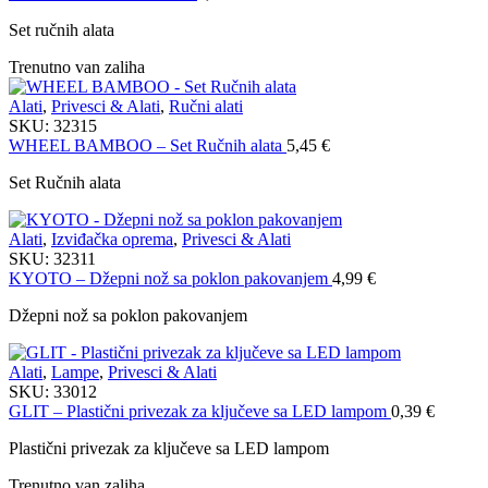
Set ručnih alata
Trenutno van zaliha
Alati
,
Privesci & Alati
,
Ručni alati
SKU:
32315
WHEEL BAMBOO – Set Ručnih alata
5,45
€
Set Ručnih alata
Alati
,
Izviđačka oprema
,
Privesci & Alati
SKU:
32311
KYOTO – Džepni nož sa poklon pakovanjem
4,99
€
Džepni nož sa poklon pakovanjem
Alati
,
Lampe
,
Privesci & Alati
SKU:
33012
GLIT – Plastični privezak za ključeve sa LED lampom
0,39
€
Plastični privezak za ključeve sa LED lampom
Trenutno van zaliha