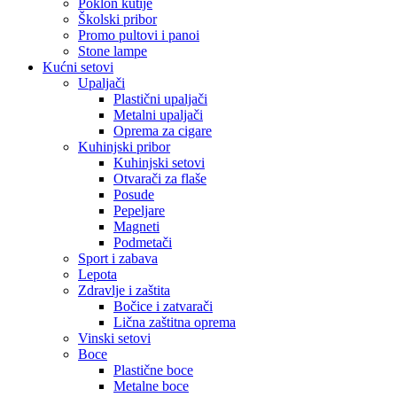
Poklon kutije
Školski pribor
Promo pultovi i panoi
Stone lampe
Kućni setovi
Upaljači
Plastični upaljači
Metalni upaljači
Oprema za cigare
Kuhinjski pribor
Kuhinjski setovi
Otvarači za flaše
Posude
Pepeljare
Magneti
Podmetači
Sport i zabava
Lepota
Zdravlje i zaštita
Bočice i zatvarači
Lična zaštitna oprema
Vinski setovi
Boce
Plastične boce
Metalne boce