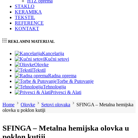
HTZ oprema
STAKLO
KERAMIKA
TEKSTIL
REFERENCE
KONTAKT
REKLAMNI MATERIJAL
Kancelarija
Kućni setovi
Olovke
Tekstil
Radna oprema
Torbe & Putovanje
Tehnologija
Privesci & Alati
Home
Olovke
Setovi olovaka
SFINGA – Metalna hemijska
olovka u poklon kutiji
SFINGA – Metalna hemijska olovka u
poklon kutiji