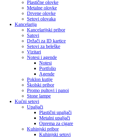
Plastične olovke
Metalne olovke
Drvene olovke
Setovi olovaka
Kancelarija
Kancelarijski pribor
Satovi
Držači za ID kartice
Setovi za beleške
Vizitari
Notesi i agende
Notesi
Portfolio
Agende
Poklon kutije
Školski pribor
Promo pultovi i panoi
Stone lampe
Kućni setovi
Upaljači
Plastični upaljači
Metalni upaljači
Oprema za cigare
Kuhinjski pribor
Kuhinjski setovi