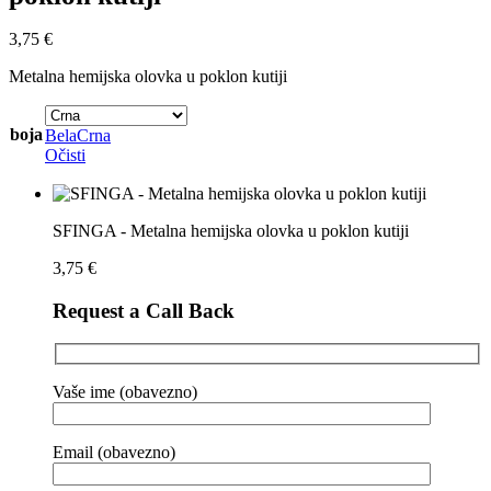
3,75
€
Metalna hemijska olovka u poklon kutiji
boja
Bela
Crna
Očisti
SFINGA - Metalna hemijska olovka u poklon kutiji
3,75
€
Request a Call Back
Vaše ime (obavezno)
Email (obavezno)