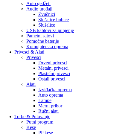
Auto gedžeti
Audio uređaji
Zvučnici
Slušalice bubice
Slušalice
USB kablovi za punjenje
Pametni satovi
Pomoćne baterije
Kompjuterska oprema
Privesci & Alati
Privesci
Drveni privesci
Metalni privesci
Plastični privesci
Ostali privesci
Alati
Izviđačka oprema
Auto oprema
Lampe
Merni pribor
Ručni alati
Torbe & Putovanje
Putni program
Kese
PP kese