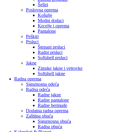
Šeširi
Poslovna oprema
Košulje
Modni dodaci
Kecelje i oprema
Pantalone
Peškiri
Prsluci
Štepani prsluci
Radni prsluci
Softshell prsluci
Jakne
Zimske jakne i vetrovke
Softshell jakne
Radna oprema
Sigurnosna odeća
Radna odeća
Radne jakne
Radne pantalone
Radne bermude
Dodatna radna oprema
Zaštitna obuća
Sigurnosna obuća
Radna obuća
Kalendari & Planeri