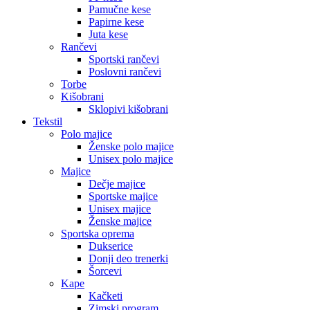
Pamučne kese
Papirne kese
Juta kese
Rančevi
Sportski rančevi
Poslovni rančevi
Torbe
Kišobrani
Sklopivi kišobrani
Tekstil
Polo majice
Ženske polo majice
Unisex polo majice
Majice
Dečje majice
Sportske majice
Unisex majice
Ženske majice
Sportska oprema
Dukserice
Donji deo trenerki
Šorcevi
Kape
Kačketi
Zimski program