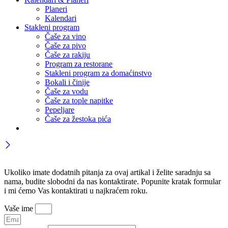
Planeri
Kalendari
Stakleni program
Čaše za vino
Čaše za pivo
Čaše za rakiju
Program za restorane
Stakleni program za domaćinstvo
Bokali i činije
Čaše za vodu
Čaše za tople napitke
Pepeljare
Čaše za žestoka pića
Ukoliko imate dodatnih pitanja za ovaj artikal i želite saradnju sa
nama, budite slobodni da nas kontaktirate. Popunite kratak formular
i mi ćemo Vas kontaktirati u najkraćem roku.
Vaše ime