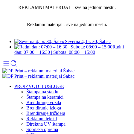
REKLAMNI MATERIJAL - sve na jednom mestu.
Reklamni materijal - sve na jednom mestu.
Severna 4, br. 30, Šabac
Radni
dan: 07:00 – 16:30 | Subota: 08:00 – 15:00
PROIZVODI I USLUGE
Štampa na staklu
Štampa na keramici
Brendiranje vozila
Brendiranje izloga
Brendiranje frižidera
Reklamni tekstil
Direktna UV štampa
Sportska oprema