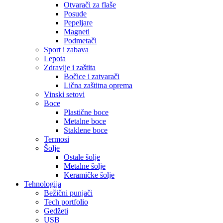
Otvarači za flaše
Posude
Pepeljare
Magneti
Podmetači
Sport i zabava
Lepota
Zdravlje i zaštita
Bočice i zatvarači
Lična zaštitna oprema
Vinski setovi
Boce
Plastične boce
Metalne boce
Staklene boce
Termosi
Šolje
Ostale šolje
Metalne šolje
Keramičke šolje
Tehnologija
Bežični punjači
Tech portfolio
Gedžeti
USB