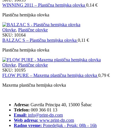
WINNING 2011 – Plastična hemijska olovka
0,14
€
Plastična hemijska olovka
Olovke
,
Plastične olovke
SKU:
10164
BALZAC S – Plastična hemijska olovka
0,11
€
Plastična hemijska olovka
Olovke
,
Plastične olovke
SKU:
10195
FLOW PURE – Maxema plastična hemijska olovka
0,79
€
Maxema plastična hemijska olovka
Adresa:
Gavrila Principa 40, 15000 Šabac
Telefon:
069 366 01 13
Email:
info@print-dp.com
Web adresa:
www.print-dp.com
Radno vreme:
Ponedeljak - Petak: 08h - 16h