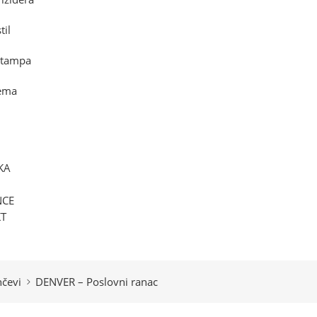
til
štampa
rema
KA
NCE
T
nčevi
DENVER – Poslovni ranac