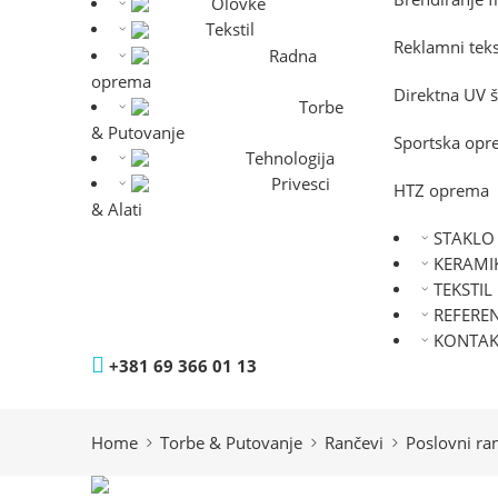
Olovke
Tekstil
Reklamni teks
Radna
oprema
Direktna UV 
Torbe
& Putovanje
Sportska op
Tehnologija
Privesci
HTZ oprema
& Alati
STAKLO
KERAMI
TEKSTIL
REFERE
KONTAK
+381 69 366 01 13
Home
Torbe & Putovanje
Rančevi
Poslovni ra