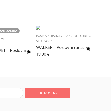
VAN ZALIHA
POSLOVNI RANČEVI
,
RANČEVI
,
TORBE & PUTOVANJE
EVI
SKU:
34657
WALKER – Poslovni ranac
PRESTON RPET – Poslovni ranac
19,90
€