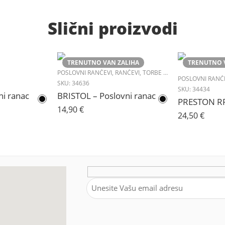
Slični proizvodi
TRENUTNO VAN ZALIHA
TRENUTNO 
POSLOVNI RANČEVI
,
RANČEVI
,
TORBE & PUTOVANJE
POSLOVNI RANČ
SKU:
34636
SKU:
34434
i ranac
BRISTOL – Poslovni ranac
14,90
€
24,50
€