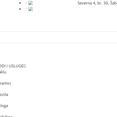
Severna 4, br. 30, Ša
DI I USLUGE
aklu
ramici
ozila
zloga
rižidera