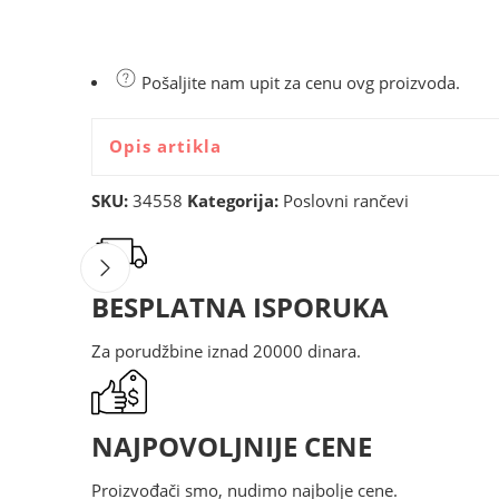
Pošaljite nam upit za cenu ovg proizvoda.
Opis artikla
SKU:
34558
Kategorija:
Poslovni rančevi
BESPLATNA ISPORUKA
Za porudžbine iznad 20000 dinara.
NAJPOVOLJNIJE CENE
Proizvođači smo, nudimo najbolje cene.