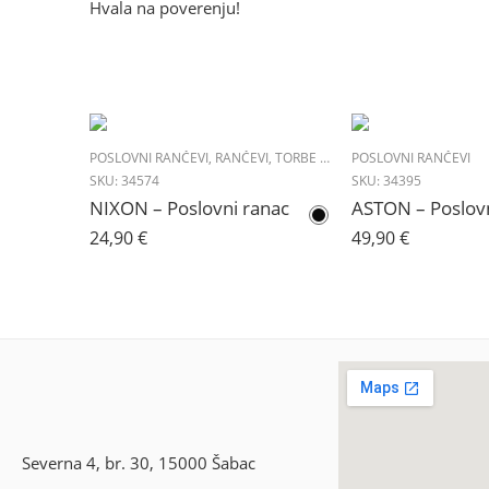
Hvala na poverenju!
POSLOVNI RANČEVI
,
RANČEVI
,
TORBE & PUTOVANJE
POSLOVNI RANČEVI
SKU:
34574
SKU:
34395
NIXON – Poslovni ranac
ASTON – Poslovn
24,90
€
49,90
€
Severna 4, br. 30, 15000 Šabac