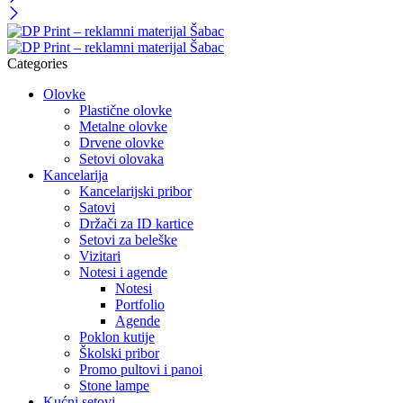
Categories
Olovke
Plastične olovke
Metalne olovke
Drvene olovke
Setovi olovaka
Kancelarija
Kancelarijski pribor
Satovi
Držači za ID kartice
Setovi za beleške
Vizitari
Notesi i agende
Notesi
Portfolio
Agende
Poklon kutije
Školski pribor
Promo pultovi i panoi
Stone lampe
Kućni setovi