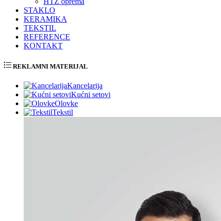
HTZ oprema
STAKLO
KERAMIKA
TEKSTIL
REFERENCE
KONTAKT
REKLAMNI MATERIJAL
Kancelarija
Kućni setovi
Olovke
Tekstil