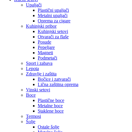
Upaljači
Plastični upaljači
Metalni upaljači
Oprema za cigare
Kuhinjski pribor
Kuhinjski setovi
Otvarači za flaše
Posude
Pepeljare
Magneti
Podmetači
Sport i zabava
Lepota
Zdravlje i zaštita
Bočice i zatvarači
Lična zaštitna oprema
Vinski setovi
Boce
Plastične boce
Metalne boce
Staklene boce
Termosi
Šolje
Ostale šolje