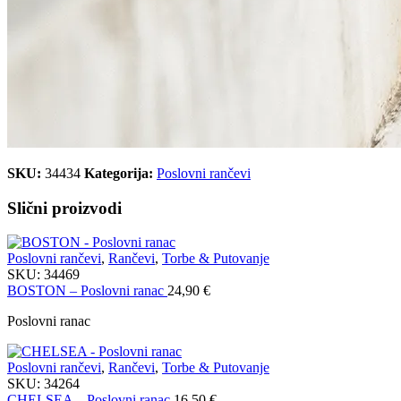
SKU:
34434
Kategorija:
Poslovni rančevi
Slični proizvodi
Poslovni rančevi
,
Rančevi
,
Torbe & Putovanje
SKU:
34469
BOSTON – Poslovni ranac
24,90
€
Poslovni ranac
Poslovni rančevi
,
Rančevi
,
Torbe & Putovanje
SKU:
34264
CHELSEA – Poslovni ranac
16,50
€