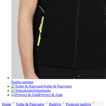
Radna oprema
Torbe & Putovanje
Tehnologija
Privesci & Alati
Home
Torbe & Putovanje
Rančevi
Poslovni rančevi