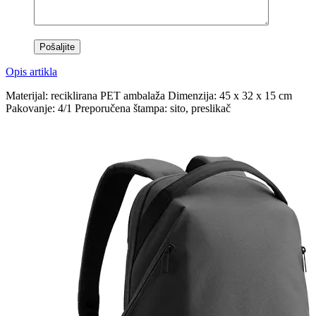
Opis artikla
Materijal: reciklirana PET ambalaža Dimenzija: 45 x 32 x 15 cm
Pakovanje: 4/1 Preporučena štampa: sito, preslikač