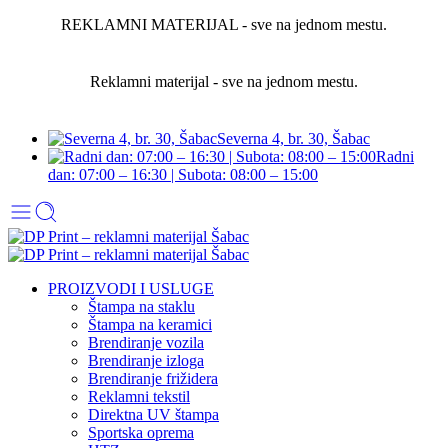
REKLAMNI MATERIJAL - sve na jednom mestu.
Reklamni materijal - sve na jednom mestu.
Severna 4, br. 30, Šabac
Radni
dan: 07:00 – 16:30 | Subota: 08:00 – 15:00
PROIZVODI I USLUGE
Štampa na staklu
Štampa na keramici
Brendiranje vozila
Brendiranje izloga
Brendiranje frižidera
Reklamni tekstil
Direktna UV štampa
Sportska oprema