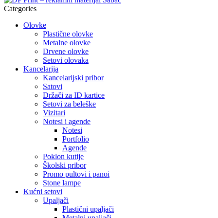
Categories
Olovke
Plastične olovke
Metalne olovke
Drvene olovke
Setovi olovaka
Kancelarija
Kancelarijski pribor
Satovi
Držači za ID kartice
Setovi za beleške
Vizitari
Notesi i agende
Notesi
Portfolio
Agende
Poklon kutije
Školski pribor
Promo pultovi i panoi
Stone lampe
Kućni setovi
Upaljači
Plastični upaljači
Metalni upaljači