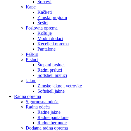
Šorcevi
Kape
Kačketi
Zimski program
Šeširi
Poslovna oprema
Košulje
Modni dodaci
Kecelje i oprema
Pantalone
Peškiri
Prsluci
Štepani prsluci
Radni prsluci
Softshell prsluci
Jakne
Zimske jakne i vetrovke
Softshell jakne
Radna oprema
Sigurnosna odeća
Radna odeća
Radne jakne
Radne pantalone
Radne bermude
Dodatna radna oprema