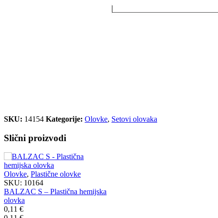
SKU:
14154
Kategorije:
Olovke
,
Setovi olovaka
Slični proizvodi
Olovke
,
Plastične olovke
SKU:
10164
BALZAC S – Plastična hemijska
olovka
0,11
€
0,11
€