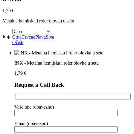
1,79
€
Metalna hemijska i roler olovka u setu
boja
Crna
Crvena
Plava
Siva
Očisti
INK - Metalna hemijska i roler olovka u setu
1,79
€
Request a Call Back
Vaše ime (obavezno)
Email (obavezno)