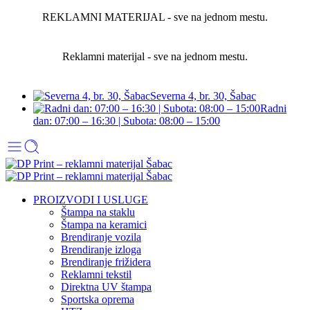
REKLAMNI MATERIJAL - sve na jednom mestu.
Reklamni materijal - sve na jednom mestu.
Severna 4, br. 30, Šabac
Radni
dan: 07:00 – 16:30 | Subota: 08:00 – 15:00
PROIZVODI I USLUGE
Štampa na staklu
Štampa na keramici
Brendiranje vozila
Brendiranje izloga
Brendiranje frižidera
Reklamni tekstil
Direktna UV štampa
Sportska oprema