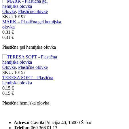
Olovke
,
Plastične olovke
SKU:
10197
MARK – Plastična gel hemijska
olovka
0,31
€
0,31
€
Plastična gel hemijska olovka
Olovke
,
Plastične olovke
SKU:
10157
TERESA SOFT – Plastična
hemijska olovka
0,15
€
0,15
€
Plastična hemijska olovka
Adresa:
Gavrila Principa 40, 15000 Šabac
Telefon:
069 366 01 13