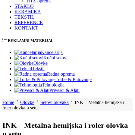
HTZ oprema
STAKLO
KERAMIKA
TEKSTIL
REFERENCE
KONTAKT
REKLAMNI MATERIJAL
Kancelarija
Kućni setovi
Olovke
Tekstil
Radna oprema
Torbe & Putovanje
Tehnologija
Privesci & Alati
Home
Olovke
Setovi olovaka
INK – Metalna hemijska i
roler olovka u setu
INK – Metalna hemijska i roler olovka
u setu