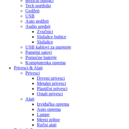
Bežični punjači
Tech portfolio
Gedžeti
USB
Auto gedžeti
Audio uređaji
Zvučnici
Slušalice bubice
Slušalice
USB kablovi za punjenje
Pametni satovi
Pomoćne baterije
Kompjuterska oprema
Privesci & Alati
Privesci
Drveni privesci
Metalni privesci
Plastični privesci
Ostali privesci
Alati
Izviđačka oprema
Auto oprema
Lampe
Merni pribor
Ručni alati