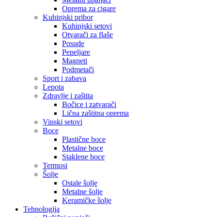
Oprema za cigare
Kuhinjski pribor
Kuhinjski setovi
Otvarači za flaše
Posude
Pepeljare
Magneti
Podmetači
Sport i zabava
Lepota
Zdravlje i zaštita
Bočice i zatvarači
Lična zaštitna oprema
Vinski setovi
Boce
Plastične boce
Metalne boce
Staklene boce
Termosi
Šolje
Ostale šolje
Metalne šolje
Keramičke šolje
Tehnologija