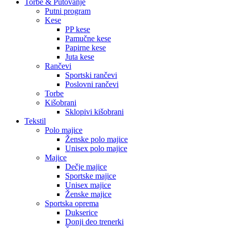
Torbe & Putovanje
Putni program
Kese
PP kese
Pamučne kese
Papirne kese
Juta kese
Rančevi
Sportski rančevi
Poslovni rančevi
Torbe
Kišobrani
Sklopivi kišobrani
Tekstil
Polo majice
Ženske polo majice
Unisex polo majice
Majice
Dečje majice
Sportske majice
Unisex majice
Ženske majice
Sportska oprema
Dukserice
Donji deo trenerki