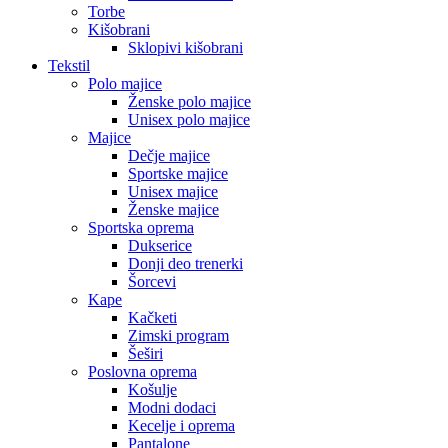
Torbe
Kišobrani
Sklopivi kišobrani
Tekstil
Polo majice
Ženske polo majice
Unisex polo majice
Majice
Dečje majice
Sportske majice
Unisex majice
Ženske majice
Sportska oprema
Dukserice
Donji deo trenerki
Šorcevi
Kape
Kačketi
Zimski program
Šeširi
Poslovna oprema
Košulje
Modni dodaci
Kecelje i oprema
Pantalone