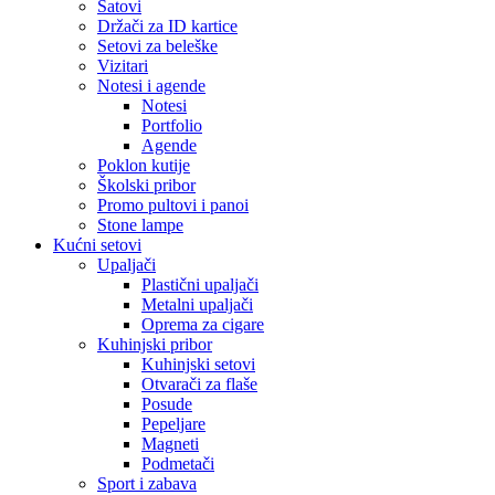
Satovi
Držači za ID kartice
Setovi za beleške
Vizitari
Notesi i agende
Notesi
Portfolio
Agende
Poklon kutije
Školski pribor
Promo pultovi i panoi
Stone lampe
Kućni setovi
Upaljači
Plastični upaljači
Metalni upaljači
Oprema za cigare
Kuhinjski pribor
Kuhinjski setovi
Otvarači za flaše
Posude
Pepeljare
Magneti
Podmetači
Sport i zabava