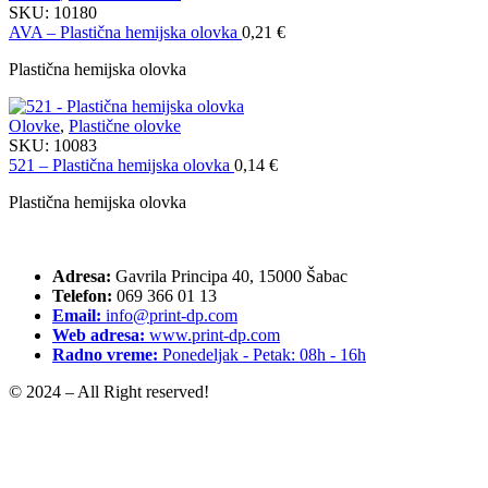
SKU:
10180
AVA – Plastična hemijska olovka
0,21
€
Plastična hemijska olovka
Olovke
,
Plastične olovke
SKU:
10083
521 – Plastična hemijska olovka
0,14
€
Plastična hemijska olovka
Adresa:
Gavrila Principa 40, 15000 Šabac
Telefon:
069 366 01 13
Email:
info@print-dp.com
Web adresa:
www.print-dp.com
Radno vreme:
Ponedeljak - Petak: 08h - 16h
© 2024 – All Right reserved!