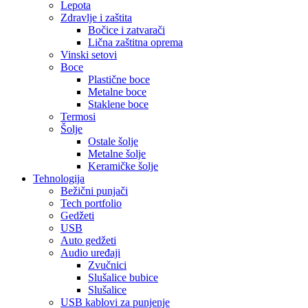
Lepota
Zdravlje i zaštita
Bočice i zatvarači
Lična zaštitna oprema
Vinski setovi
Boce
Plastične boce
Metalne boce
Staklene boce
Termosi
Šolje
Ostale šolje
Metalne šolje
Keramičke šolje
Tehnologija
Bežični punjači
Tech portfolio
Gedžeti
USB
Auto gedžeti
Audio uređaji
Zvučnici
Slušalice bubice
Slušalice
USB kablovi za punjenje