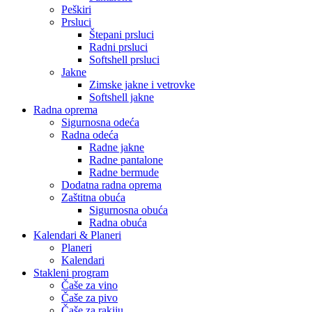
Peškiri
Prsluci
Štepani prsluci
Radni prsluci
Softshell prsluci
Jakne
Zimske jakne i vetrovke
Softshell jakne
Radna oprema
Sigurnosna odeća
Radna odeća
Radne jakne
Radne pantalone
Radne bermude
Dodatna radna oprema
Zaštitna obuća
Sigurnosna obuća
Radna obuća
Kalendari & Planeri
Planeri
Kalendari
Stakleni program
Čaše za vino
Čaše za pivo
Čaše za rakiju