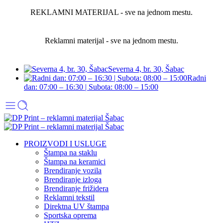
REKLAMNI MATERIJAL - sve na jednom mestu.
Reklamni materijal - sve na jednom mestu.
Severna 4, br. 30, Šabac
Radni
dan: 07:00 – 16:30 | Subota: 08:00 – 15:00
PROIZVODI I USLUGE
Štampa na staklu
Štampa na keramici
Brendiranje vozila
Brendiranje izloga
Brendiranje frižidera
Reklamni tekstil
Direktna UV štampa
Sportska oprema