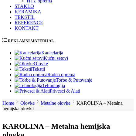
HTZ oprema
STAKLO
KERAMIKA
TEKSTIL
REFERENCE
KONTAKT
REKLAMNI MATERIJAL
Kancelarija
Kućni setovi
Olovke
Tekstil
Radna oprema
Torbe & Putovanje
Tehnologija
Privesci & Alati
Home
Olovke
Metalne olovke
KAROLINA – Metalna
hemijska olovka
KAROLINA – Metalna hemijska
olovka