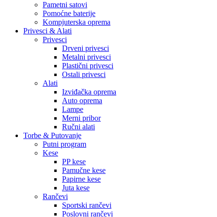
Pametni satovi
Pomoćne baterije
Kompjuterska oprema
Privesci & Alati
Privesci
Drveni privesci
Metalni privesci
Plastični privesci
Ostali privesci
Alati
Izviđačka oprema
Auto oprema
Lampe
Merni pribor
Ručni alati
Torbe & Putovanje
Putni program
Kese
PP kese
Pamučne kese
Papirne kese
Juta kese
Rančevi
Sportski rančevi
Poslovni rančevi