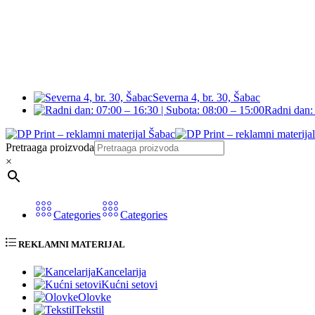
Severna 4, br. 30, Šabac
Radni dan: 
Pretraaga proizvoda
×
Categories
Categories
REKLAMNI MATERIJAL
Kancelarija
Kućni setovi
Olovke
Tekstil