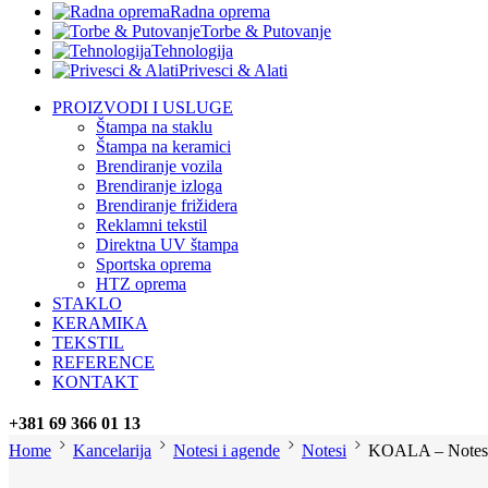
Radna oprema
Torbe & Putovanje
Tehnologija
Privesci & Alati
PROIZVODI I USLUGE
Štampa na staklu
Štampa na keramici
Brendiranje vozila
Brendiranje izloga
Brendiranje frižidera
Reklamni tekstil
Direktna UV štampa
Sportska oprema
HTZ oprema
STAKLO
KERAMIKA
TEKSTIL
REFERENCE
KONTAKT
+381 69 366 01 13
Home
Kancelarija
Notesi i agende
Notesi
KOALA – Notes