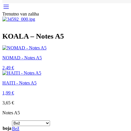
Trenutno van zaliha
KOALA – Notes A5
NOMAD - Notes A5
2,49
€
HAITI - Notes A5
1,99
€
3,65
€
Notes A5
boja
Bež