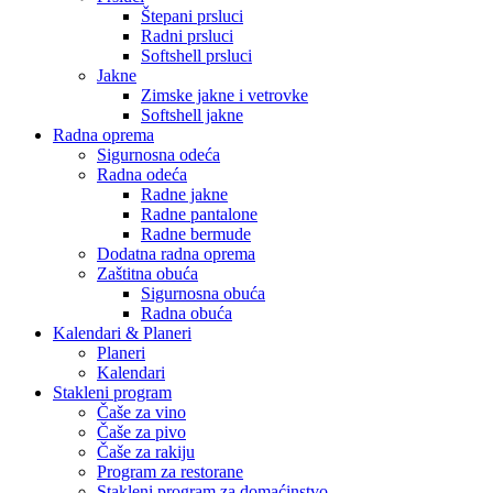
Štepani prsluci
Radni prsluci
Softshell prsluci
Jakne
Zimske jakne i vetrovke
Softshell jakne
Radna oprema
Sigurnosna odeća
Radna odeća
Radne jakne
Radne pantalone
Radne bermude
Dodatna radna oprema
Zaštitna obuća
Sigurnosna obuća
Radna obuća
Kalendari & Planeri
Planeri
Kalendari
Stakleni program
Čaše za vino
Čaše za pivo
Čaše za rakiju
Program za restorane
Stakleni program za domaćinstvo