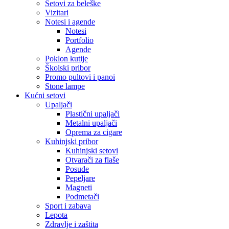
Setovi za beleške
Vizitari
Notesi i agende
Notesi
Portfolio
Agende
Poklon kutije
Školski pribor
Promo pultovi i panoi
Stone lampe
Kućni setovi
Upaljači
Plastični upaljači
Metalni upaljači
Oprema za cigare
Kuhinjski pribor
Kuhinjski setovi
Otvarači za flaše
Posude
Pepeljare
Magneti
Podmetači
Sport i zabava
Lepota
Zdravlje i zaštita