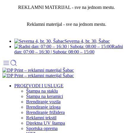
REKLAMNI MATERIJAL - sve na jednom mestu.
Reklamni materijal - sve na jednom mestu.
Severna 4, br. 30, Šabac
Radni
dan: 07:00 – 16:30 | Subota: 08:00 – 15:00
PROIZVODI I USLUGE
Štampa na staklu
Štampa na keramici
Brendiranje vozila
Brendiranje izloga
Brendiranje frižidera
Reklamni tekstil
Direktna UV štampa
Sportska oprema