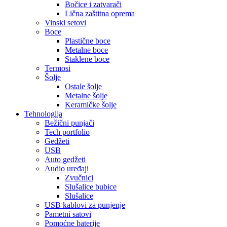
Bočice i zatvarači
Lična zaštitna oprema
Vinski setovi
Boce
Plastične boce
Metalne boce
Staklene boce
Termosi
Šolje
Ostale šolje
Metalne šolje
Keramičke šolje
Tehnologija
Bežični punjači
Tech portfolio
Gedžeti
USB
Auto gedžeti
Audio uređaji
Zvučnici
Slušalice bubice
Slušalice
USB kablovi za punjenje
Pametni satovi
Pomoćne baterije