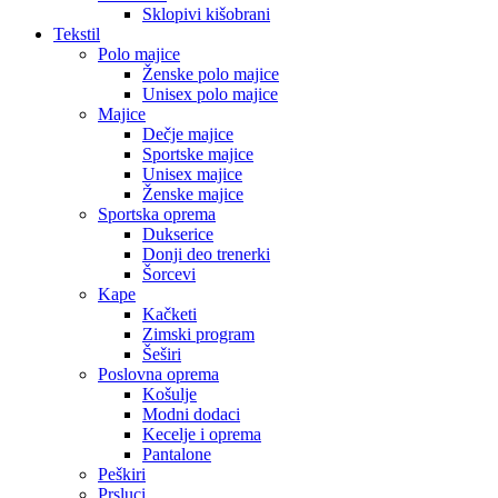
Sklopivi kišobrani
Tekstil
Polo majice
Ženske polo majice
Unisex polo majice
Majice
Dečje majice
Sportske majice
Unisex majice
Ženske majice
Sportska oprema
Dukserice
Donji deo trenerki
Šorcevi
Kape
Kačketi
Zimski program
Šeširi
Poslovna oprema
Košulje
Modni dodaci
Kecelje i oprema
Pantalone
Peškiri
Prsluci