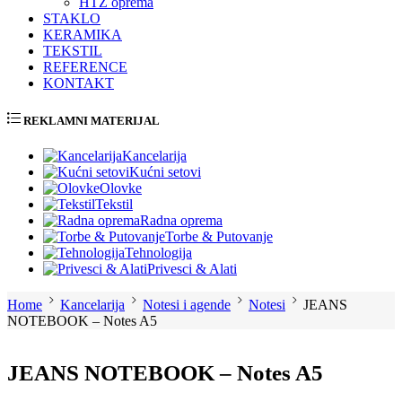
HTZ oprema
STAKLO
KERAMIKA
TEKSTIL
REFERENCE
KONTAKT
REKLAMNI MATERIJAL
Kancelarija
Kućni setovi
Olovke
Tekstil
Radna oprema
Torbe & Putovanje
Tehnologija
Privesci & Alati
Home
Kancelarija
Notesi i agende
Notesi
JEANS
NOTEBOOK – Notes A5
JEANS NOTEBOOK – Notes A5