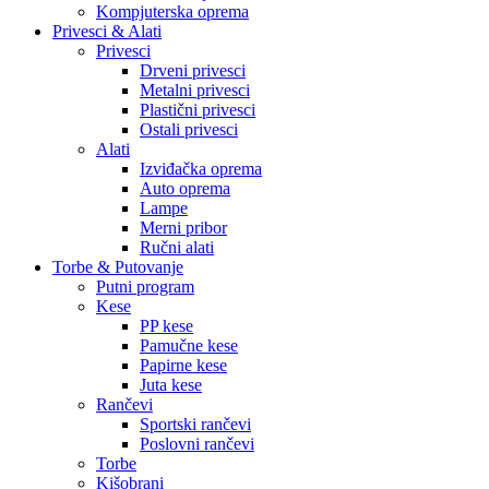
Kompjuterska oprema
Privesci & Alati
Privesci
Drveni privesci
Metalni privesci
Plastični privesci
Ostali privesci
Alati
Izviđačka oprema
Auto oprema
Lampe
Merni pribor
Ručni alati
Torbe & Putovanje
Putni program
Kese
PP kese
Pamučne kese
Papirne kese
Juta kese
Rančevi
Sportski rančevi
Poslovni rančevi
Torbe
Kišobrani