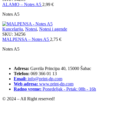
ALAMO – Notes A5
2,99
€
Notes A5
Kancelarija
,
Notesi
,
Notesi i agende
SKU:
34256
MALPENSA – Notes A5
2,75
€
Notes A5
Adresa:
Gavrila Principa 40, 15000 Šabac
Telefon:
069 366 01 13
Email:
info@print-dp.com
Web adresa:
www.print-dp.com
Radno vreme:
Ponedeljak - Petak: 08h - 16h
© 2024 – All Right reserved!