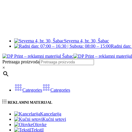
Severna 4, br. 30, Šabac
Radni dan: 
Pretraaga proizvoda
×
Categories
Categories
REKLAMNI MATERIJAL
Kancelarija
Kućni setovi
Olovke
Tekstil