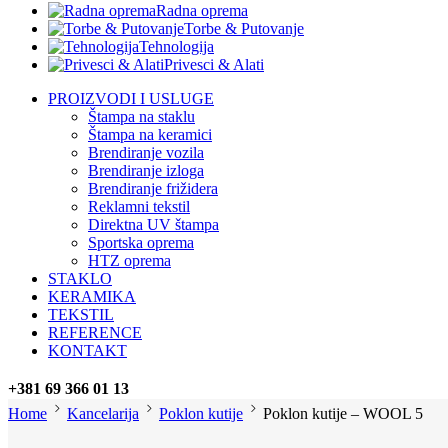
Radna oprema
Torbe & Putovanje
Tehnologija
Privesci & Alati
PROIZVODI I USLUGE
Štampa na staklu
Štampa na keramici
Brendiranje vozila
Brendiranje izloga
Brendiranje frižidera
Reklamni tekstil
Direktna UV štampa
Sportska oprema
HTZ oprema
STAKLO
KERAMIKA
TEKSTIL
REFERENCE
KONTAKT
+381 69 366 01 13
Home
Kancelarija
Poklon kutije
Poklon kutije – WOOL 5