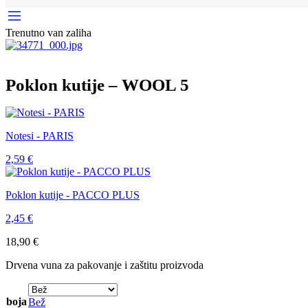
Trenutno van zaliha
Poklon kutije – WOOL 5
Notesi - PARIS
2,59
€
Poklon kutije - PACCO PLUS
2,45
€
18,90
€
Drvena vuna za pakovanje i zaštitu proizvoda
boja
Bež