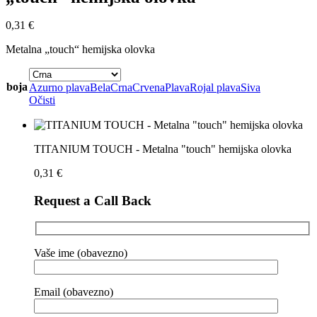
0,31
€
Metalna „touch“ hemijska olovka
boja
Azurno plava
Bela
Crna
Crvena
Plava
Rojal plava
Siva
Očisti
TITANIUM TOUCH - Metalna "touch" hemijska olovka
0,31
€
Request a Call Back
Vaše ime (obavezno)
Email (obavezno)