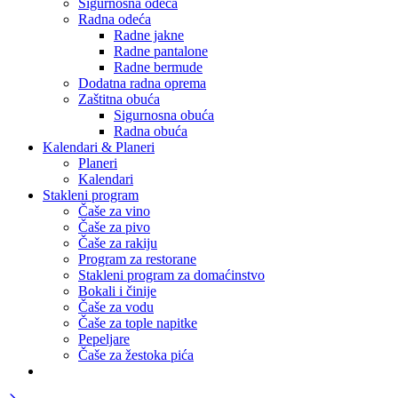
Sigurnosna odeća
Radna odeća
Radne jakne
Radne pantalone
Radne bermude
Dodatna radna oprema
Zaštitna obuća
Sigurnosna obuća
Radna obuća
Kalendari & Planeri
Planeri
Kalendari
Stakleni program
Čaše za vino
Čaše za pivo
Čaše za rakiju
Program za restorane
Stakleni program za domaćinstvo
Bokali i činije
Čaše za vodu
Čaše za tople napitke
Pepeljare
Čaše za žestoka pića