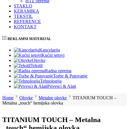
HTZ oprema
STAKLO
KERAMIKA
TEKSTIL
REFERENCE
KONTAKT
REKLAMNI MATERIJAL
Kancelarija
Kućni setovi
Olovke
Tekstil
Radna oprema
Torbe & Putovanje
Tehnologija
Privesci & Alati
Home
Olovke
Metalne olovke
TITANIUM TOUCH –
Metalna „touch“ hemijska olovka
TITANIUM TOUCH – Metalna
„touch“ hemijska olovka