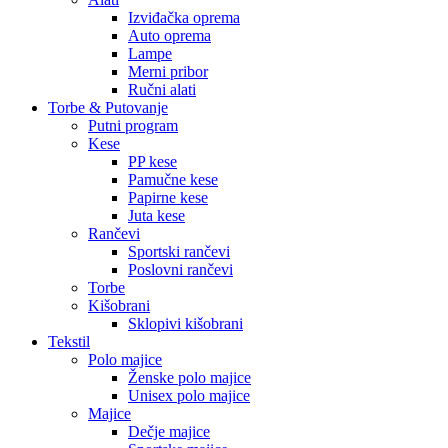
Izviđačka oprema
Auto oprema
Lampe
Merni pribor
Ručni alati
Torbe & Putovanje
Putni program
Kese
PP kese
Pamučne kese
Papirne kese
Juta kese
Rančevi
Sportski rančevi
Poslovni rančevi
Torbe
Kišobrani
Sklopivi kišobrani
Tekstil
Polo majice
Ženske polo majice
Unisex polo majice
Majice
Dečje majice