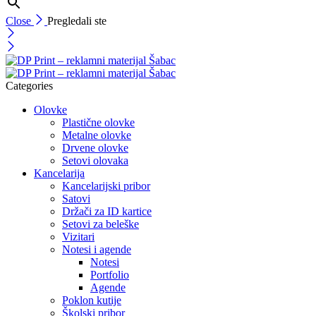
Close
Pregledali ste
Categories
Olovke
Plastične olovke
Metalne olovke
Drvene olovke
Setovi olovaka
Kancelarija
Kancelarijski pribor
Satovi
Držači za ID kartice
Setovi za beleške
Vizitari
Notesi i agende
Notesi
Portfolio
Agende
Poklon kutije
Školski pribor