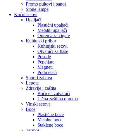
Promo pultovi i panoi
Stone lampe
Kućni setovi
Upaljači
Plastični upaljači
Metalni upaljači
Oprema za cigare
Kuhinjski pribor
Kuhinjski setovi
Otvarači za flaše
Posude
Pepeljare
Magneti
Podmetači
Sport i zabava
Lepota
Zdravlje i zaštita
Bočice i zatvarači
Lična zaštitna oprema
Vinski setovi
Boce
Plastične boce
Metalne boce
Staklene boce
Termosi