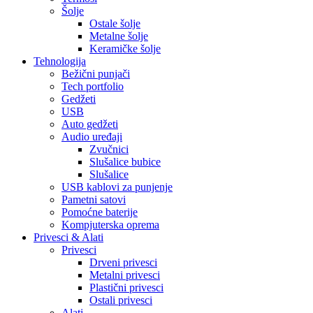
Šolje
Ostale šolje
Metalne šolje
Keramičke šolje
Tehnologija
Bežični punjači
Tech portfolio
Gedžeti
USB
Auto gedžeti
Audio uređaji
Zvučnici
Slušalice bubice
Slušalice
USB kablovi za punjenje
Pametni satovi
Pomoćne baterije
Kompjuterska oprema
Privesci & Alati
Privesci
Drveni privesci
Metalni privesci
Plastični privesci
Ostali privesci
Alati