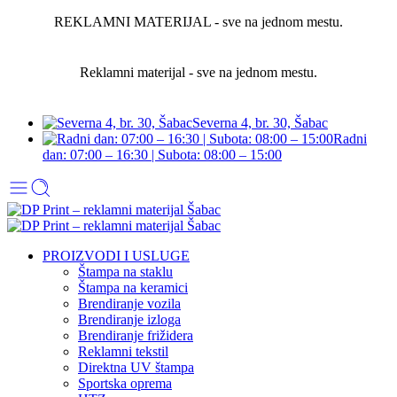
REKLAMNI MATERIJAL - sve na jednom mestu.
Reklamni materijal - sve na jednom mestu.
Severna 4, br. 30, Šabac
Radni
dan: 07:00 – 16:30 | Subota: 08:00 – 15:00
PROIZVODI I USLUGE
Štampa na staklu
Štampa na keramici
Brendiranje vozila
Brendiranje izloga
Brendiranje frižidera
Reklamni tekstil
Direktna UV štampa
Sportska oprema