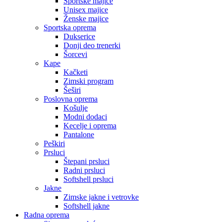
Sportske majice
Unisex majice
Ženske majice
Sportska oprema
Dukserice
Donji deo trenerki
Šorcevi
Kape
Kačketi
Zimski program
Šeširi
Poslovna oprema
Košulje
Modni dodaci
Kecelje i oprema
Pantalone
Peškiri
Prsluci
Štepani prsluci
Radni prsluci
Softshell prsluci
Jakne
Zimske jakne i vetrovke
Softshell jakne
Radna oprema